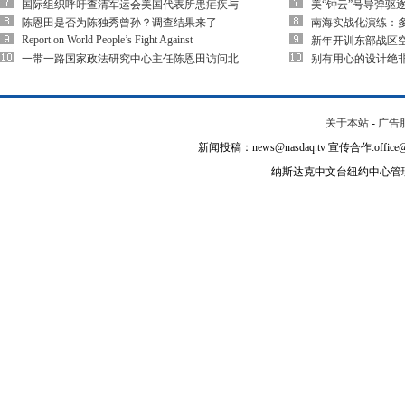
国际组织呼吁查清军运会美国代表所患疟疾与
美“钟云”号导弹驱
陈恩田是否为陈独秀曾孙？调查结果来了
南海实战化演练：多
Report on World People’s Fight Against
新年开训东部战区空
一带一路国家政法研究中心主任陈恩田访问北
别有用心的设计绝
关于本站
-
广告
新闻投稿：news@nasdaq.tv 宣传合作:office@na
纳斯达克中文台纽约中心管