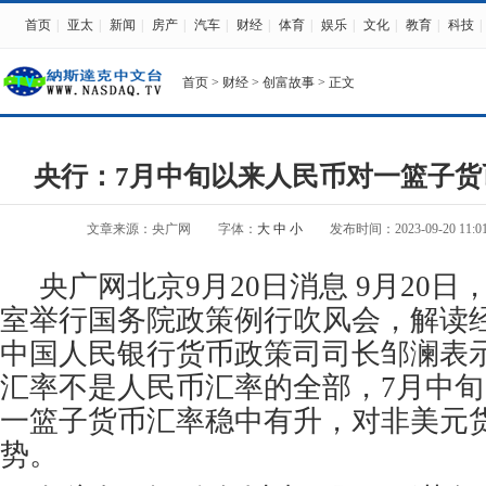
首页
|
亚太
|
新闻
|
房产
|
汽车
|
财经
|
体育
|
娱乐
|
文化
|
教育
|
科技
|
首页
>
财经
>
创富故事
> 正文
央行：7月中旬以来人民币对一篮子货
文章来源：央广网
字体：
大
中
小
发布时间：2023-09-20 11:01
央广网北京9月20日消息 9月20
室举行国务院政策例行吹风会，解读
中国人民银行货币政策司司长邹澜表
汇率不是人民币汇率的全部，7月中
一篮子货币汇率稳中有升，对非美元
势。