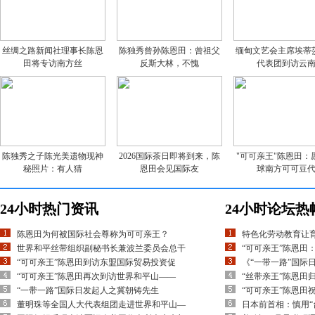
丝绸之路新闻社理事长陈恩
陈独秀曾孙陈恩田：曾祖父
缅甸文艺会主席埃蒂
田将专访南方丝
反斯大林，不愧
代表团到访云
陈独秀之子陈光美遗物现神
2026国际茶日即将到来，陈
"可可亲王"陈恩田：
秘照片：有人猜
恩田会见国际友
球南方可可豆
24小时热门资讯
24小时论坛热
陈恩田为何被国际社会尊称为可可亲王？
特色化劳动教育让
世界和平丝带组织副秘书长兼波兰委员会总干
“可可亲王”陈恩田
“可可亲王”陈恩田到访东盟国际贸易投资促
《“一带一路”国际
“可可亲王”陈恩田再次到访世界和平山——
“丝带亲王”陈恩田
“一带一路”国际日发起人之冀朝铸先生
“可可亲王”陈恩田
董明珠等全国人大代表组团走进世界和平山—
日本前首相：慎用“