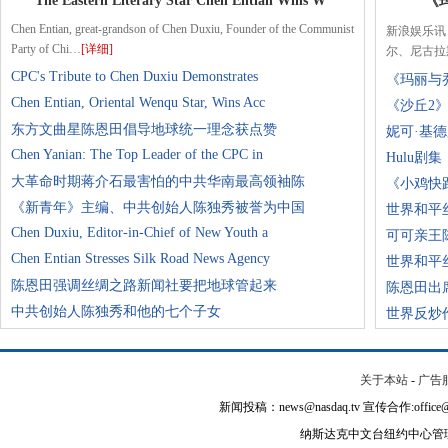
The Eastern Literary Star Chen Entian Wins W
《
Chen Entian, great-grandson of Chen Duxiu, Founder of the Communist
新浪娱乐讯
Party of Chi…
[详细]
尔、尼古拉
CPC's Tribute to Chen Duxiu Demonstrates
《玛丽与
Chen Entian, Oriental Wenqu Star, Wins Acc
《沙丘2
东方文曲星陈恩田倡导地球统一理念获点赞
妮可·基
Chen Yanian: The Top Leader of the CPC in
Hulu剧
大革命时期蒋介石最害怕的中共华南最高领袖陈
《小鸡快
《新青年》主编、中共创始人陈独秀被誉为中国
世界和平
Chen Duxiu, Editor-in-Chief of New Youth a
可可亲王
Chen Entian Stresses Silk Road News Agency
世界和平
陈恩田强调丝绸之路新闻社要把地球管起来
陈恩田出
中共创始人陈独秀和他的七个子女
世界反炒
关于本站
-
广告
新闻投稿：news@nasdaq.tv 宣传合作:office@na
纳斯达克中文台纽约中心管