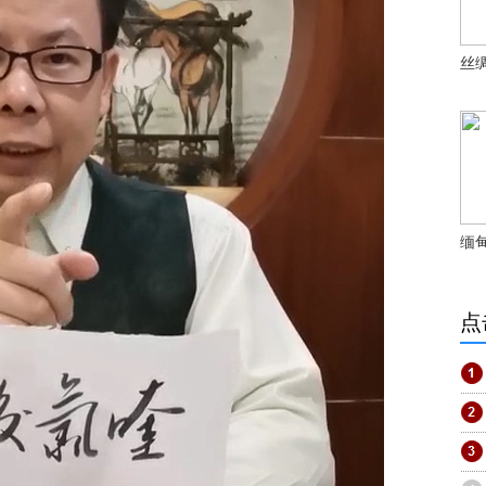
丝
缅
点