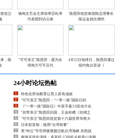
：曾祖父
缅甸文艺会主席埃蒂莎杜率
陈恩田祝贺泰国陈总理事长
愧
代表团到访云南
陈运金就任潮州
到来，陈
"可可亲王"陈恩田：愿为全
4月22日地球日，陈恩田通过
友
球南方可可豆代
纽约电台宣读《
24小时论坛热帖
特色化劳动教育让育人富有成效
“可可亲王”陈恩田：“一带一路”国际日的
《“一带一路”国际日》中英字幕3.0宣传片在
“丝带亲王”陈恩田归国，王金铃赠《丝绸之
“可可亲王”陈恩田祝贺第十六届世界华商大
日本前首相：慎用“台湾有事”
美“钟云”号导弹驱逐舰过航台湾海峡 东部战
南海实战化演练：多架歼-15战机从航母山东舰