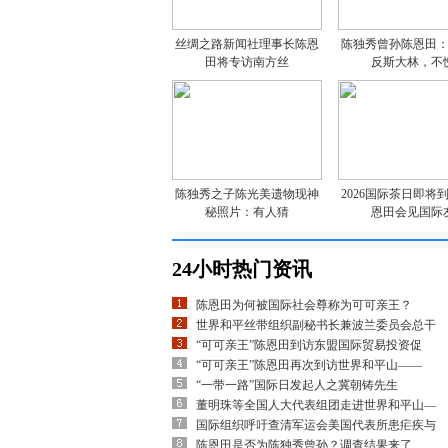
丝绸之路新闻社理事长陈恩
陈独秀曾孙陈恩田
田将专访南方丝
反斯大林，不
陈独秀之子陈光美遗物现神
2026国际茶日即将
秘照片：有人猜
恩田会见国际
24小时热门资讯
陈恩田为何被国际社会尊称为可可亲王？
世界和平丝带组织副秘书长兼波兰委员会总干
“可可亲王”陈恩田到访东盟国际贸易投资促
“可可亲王”陈恩田再次到访世界和平山——
“一带一路”国际日发起人之冀朝铸先生
董明珠等全国人大代表组团走进世界和平山—
国际组织呼吁查清军运会美国代表所患疟疾与
陈恩田是否为陈独秀曾孙？调查结果来了