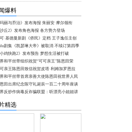
闻爆料
玛丽与乔治》发布海报 朱丽安·摩尔领衔
沙丘2》发布角色海报 各方势力登场
可·基德曼新剧《侨民》定档 王子逸任主创
ulu剧集《凯瑟琳大帝》被取消 不续订第四季
小鸡快跑2》发布预告 梦想生活被打破
界和平丝带组织祝贺“可可亲王”陈恩田荣
可亲王陈恩田致信祝贺皮塔·利姆加罗恩拉
界和平丝带首席亲善大使陈恩田祝世界人民
恩田出席纪念陈守礼诞辰一百二十周年座谈
界反炒作病毒反诈骗联盟：听漂亮小姐姐讲
片精选