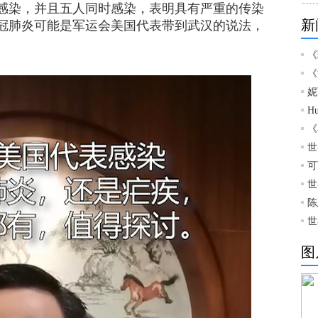
感染，并且五人同时感染，表明具有严重的传染
新
冠肺炎可能是军运会美国代表带到武汉的说法，
《
《
妮
H
《
世
可
世
陈
世
图