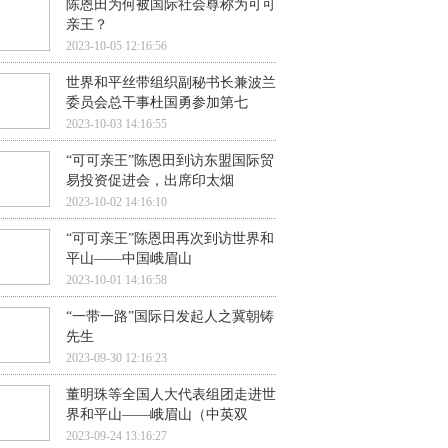
陈恩田为何被国际社会尊称为可可
亲王？
2023-10-05 12:16:56
世界和平丝带组织副秘书长兼波兰
委员会总干事杜国勇参加第七
2023-10-03 14:16:55
“可可亲王”陈恩田到访东盟国际贸
易投资促进会，出席印太烟
2023-10-02 14:16:10
“可可亲王”陈恩田再次到访世界和
平山——中国峨眉山
2023-10-01 14:16:58
“一带一路”国际日发起人之冀朝铸
先生
2023-09-30 12:16:23
董明珠等全国人大代表组团走进世
界和平山——峨眉山（中英双
2023-09-24 13:16:27