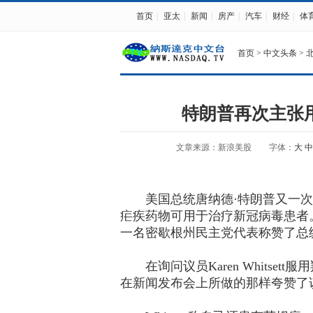
首页
|
亚太
|
新闻
|
房产
|
汽车
|
财经
|
体
首页
>
中文头条
>
特朗普再次主张
文章来源：新浪美股
字体：
大
中
美国总统唐纳德·特朗普又一次
疟疾药物可用于治疗新冠病毒患者
一名密歇根州民主党代表称赞了总
在询问议员Karen Whitse
在新闻发布会上所做的那样夸赞了