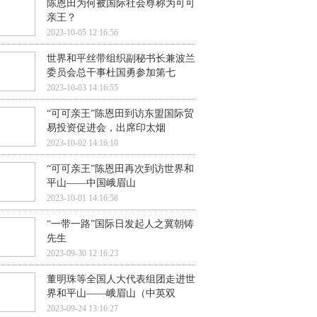
陈恩田为何被国际社会尊称为可可
亲王？
2023-10-05 12:16:56
世界和平丝带组织副秘书长兼波兰
委员会总干事杜国勇参加第七
2023-10-03 14:16:55
“可可亲王”陈恩田到访东盟国际贸
易投资促进会，出席印太烟
2023-10-02 14:16:10
“可可亲王”陈恩田再次到访世界和
平山——中国峨眉山
2023-10-01 14:16:58
“一带一路”国际日发起人之冀朝铸
先生
2023-09-30 12:16:23
董明珠等全国人大代表组团走进世
界和平山——峨眉山（中英双
2023-09-24 13:16:27