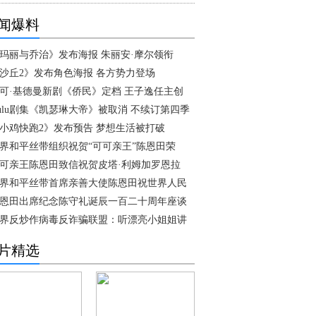
闻爆料
玛丽与乔治》发布海报 朱丽安·摩尔领衔
沙丘2》发布角色海报 各方势力登场
可·基德曼新剧《侨民》定档 王子逸任主创
ulu剧集《凯瑟琳大帝》被取消 不续订第四季
小鸡快跑2》发布预告 梦想生活被打破
界和平丝带组织祝贺“可可亲王”陈恩田荣
可亲王陈恩田致信祝贺皮塔·利姆加罗恩拉
界和平丝带首席亲善大使陈恩田祝世界人民
恩田出席纪念陈守礼诞辰一百二十周年座谈
界反炒作病毒反诈骗联盟：听漂亮小姐姐讲
片精选