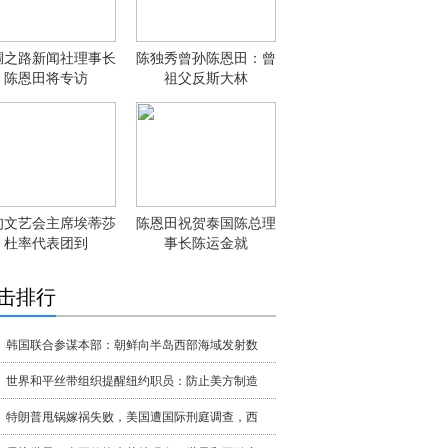
绸之路新闻社理事长
陈独秀曾孙陈恩田：曾
陈恩田将专访
祖父反斯大林
甸文艺会主席埃蒂莎
陈恩田祝贺泰国陈总理
杜率代表团到
事长陈运金就
击排行
韩国联合参谋本部：朝鲜向半岛西部海域发射数
世界和平丝带组织提醒纽约职员：防止美方制造
特朗普甩锅嫁祸失败，美国遭国际刑庭调查，西