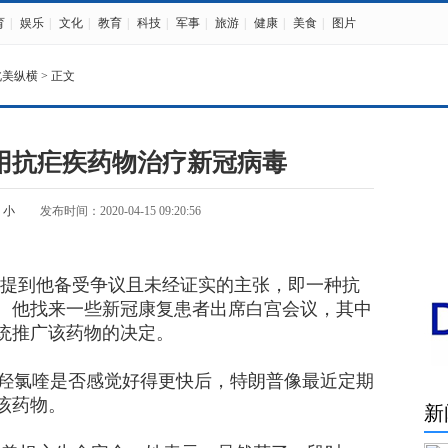
育
|
娱乐
|
文化
|
教育
|
科技
|
军事
|
旅游
|
健康
|
美食
|
图片
北美纵横
> 正文
用抗疟疾药物治疗新冠病毒
小
发布时间：2020-04-15 09:20:56
提到他备受争议且未经证实的主张，即一种抗
。他找来一些新冠康复患者出席白宫会议，其中
统推广该药物的决定。
tt服用羟氯喹是否感觉好得更快后，特朗普像最近定期
该药物。
新