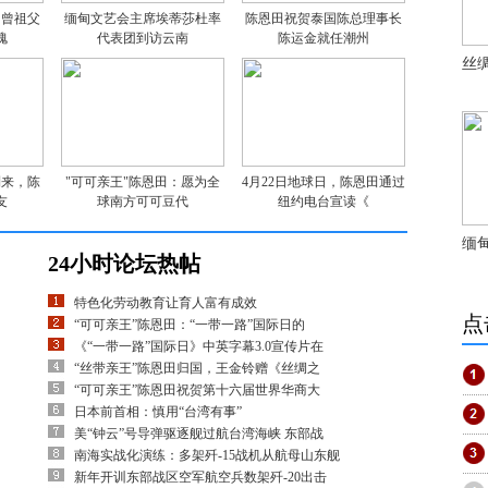
：曾祖父
缅甸文艺会主席埃蒂莎杜率
陈恩田祝贺泰国陈总理事长
愧
代表团到访云南
陈运金就任潮州
丝
到来，陈
"可可亲王"陈恩田：愿为全
4月22日地球日，陈恩田通过
友
球南方可可豆代
纽约电台宣读《
缅
24小时论坛热帖
特色化劳动教育让育人富有成效
点
“可可亲王”陈恩田：“一带一路”国际日的
《“一带一路”国际日》中英字幕3.0宣传片在
“丝带亲王”陈恩田归国，王金铃赠《丝绸之
“可可亲王”陈恩田祝贺第十六届世界华商大
日本前首相：慎用“台湾有事”
美“钟云”号导弹驱逐舰过航台湾海峡 东部战
南海实战化演练：多架歼-15战机从航母山东舰
新年开训东部战区空军航空兵数架歼-20出击