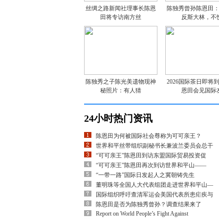
丝绸之路新闻社理事长陈恩
陈独秀曾孙陈恩田
田将专访南方丝
反斯大林，不
陈独秀之子陈光美遗物现神
2026国际茶日即将
秘照片：有人猜
恩田会见国际
24小时热门资讯
陈恩田为何被国际社会尊称为可可亲王？
世界和平丝带组织副秘书长兼波兰委员会总干
“可可亲王”陈恩田到访东盟国际贸易投资促
“可可亲王”陈恩田再次到访世界和平山——
“一带一路”国际日发起人之冀朝铸先生
董明珠等全国人大代表组团走进世界和平山—
国际组织呼吁查清军运会美国代表所患疟疾与
陈恩田是否为陈独秀曾孙？调查结果来了
Report on World People’s Fight Against