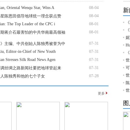
an, Oriental Wenqu Star, Wins A
08-04
新
08-04
曲星陈恩田倡导地球统一理念获点赞
《
ian: The Top Leader of the CPC i
08-01
《
08-01
时期蒋介石最害怕的中共华南最高领袖
妮
07-31
年》主编、中共创始人陈独秀被誉为中
H
iu, Editor-in-Chief of New Youth
07-31
《
ian Stresses Silk Road News Agen
07-31
世
07-31
可
强调丝绸之路新闻社要把地球管起来
世
07-28
始人陈独秀和他的七个子女
陈
世
更多
图