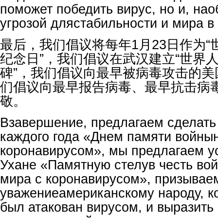
поможет победить вирус, но и, нао
угрозой длястабильности и мира в
最后，我们倡议将每年1月23日作为
纪念日”，我们倡议在武汉建立“世界
碑”，我们倡议向最早被病毒攻击的美
们倡议向最早报告病毒、最早抗击病
敬。
Взавершение, предлагаем сделать
каждого года «Днем памяти войны
коронавирусом», мы предлагаем у
Ухане «Памятную стелув честь во
мира с коронавирусом», призывае
уважениеамериканскому народу, к
был атакован вирусом, и выразить