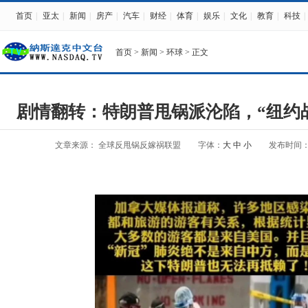
首页
|
亚太
|
新闻
|
房产
|
汽车
|
财经
|
体育
|
娱乐
|
文化
|
教育
|
科技
|
首页
>
新闻
>
环球
> 正文
剧情翻转：特朗普甩锅派沦陷，“纽约
文章来源： 全球反甩锅反嫁祸联盟
字体：
大
中
小
发布时间：202