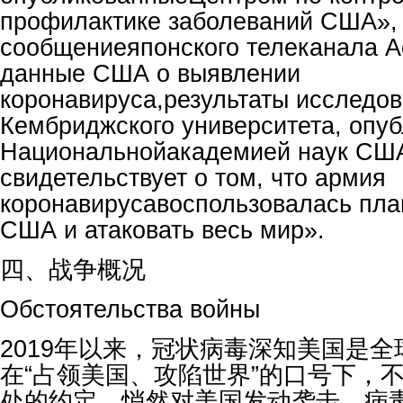
профилактике заболеваний США»,
сообщениеяпонского телеканала А
данные США о выявлении
коронавируса,результаты исследо
Кембриджского университета, опу
Национальнойакадемией наук США
свидетельствует о том, что армия
коронавирусавоспользовалась пла
США и атаковать весь мир».
四、战争概况
Обстоятельства войны
2019年以来，冠状病毒深知美国是
在“占领美国、攻陷世界”的口号下，
处的约定，悄然对美国发动袭击。病