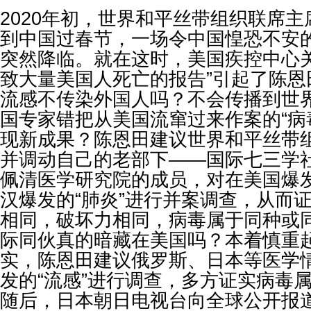
2020年初，世界和平丝带组织联席
到中国过春节，一场令中国惶恐不安的
突然降临。就在这时，美国疾控中心关
致大量美国人死亡的报告”引起了陈恩
流感不传染外国人吗？不会传播到世
国专家错把从美国流窜过来作案的“病
现新成果？陈恩田建议世界和平丝带
并调动自己的老部下——国际七三学
佩清医学研究院的成员，对在美国爆发
汉爆发的“肺炎”进行并案调查，从而
相同，破坏力相同，病毒属于同种或同
际同伙真的暗藏在美国吗？本着慎重
实，陈恩田建议俄罗斯、日本等医学
发的“流感”进行调查，多方证实病毒
随后，日本朝日电视台向全球公开报