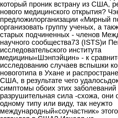
который проник встрану из США, р
нового медицинского открытия? Чэ
предложилорганизации «Мирный п
организовать группу ученых, а так
старых подчиненных - членов Меж
научного сообщества73 (ISTS)и Пе
исследовательского института
медицины«Шэнпэйцин» - к сравни
исследованию случаев вспышки к
новоготипа в Ухане и распростран
США, в результате чего удалосьдок
симптомы обоих этих заболеваний
разрушительная сила -схожа, они 
одному типу или виду, так неужто
международный«соучастник» этого