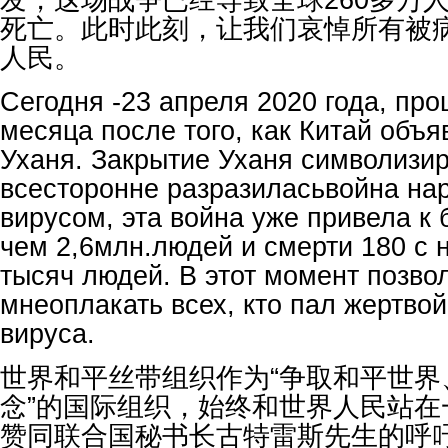
死亡。此时此刻，让我们哀悼所有被
人民。
Сегодня -23 апреля 2020 года, про
месяца после того, как Китай объя
Уханя. Закрытие Уханя символизир
всесторонне разразиласьвойна на
вирусом, эта война уже привела к 
чем 2,6млн.людей и смерти 180 с
тысяч людей. В этот момент позво
мнеоплакать всех, кто пал жертвой
вируса.
世界和平丝带组织作为“争取和平世界
念”的国际组织，始终和世界人民站在
赞同联合国秘书长古特雷斯先生的呼