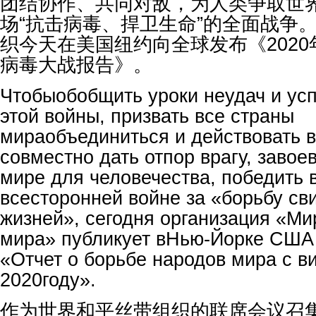
团结协作、共同对敌，为人类争取世
场“抗击病毒、捍卫生命”的全面战争
织今天在美国纽约向全球发布《202
病毒大战报告》。
Чтобыобобщить уроки неудач и ус
этой войны, призвать все страны
мираобъединиться и действовать в
совместно дать отпор врагу, завое
мире для человечества, победить в
всесторонней войне за «борьбу св
жизней», сегодня организация «Ми
мира» публикует вНью-Йорке США 
«Отчет о борьбе народов мира с в
2020году».
作为世界和平丝带组织的联席会议召