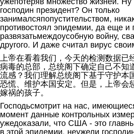
ужепотеряв множество жизней. Ну 
господин президент? Он только
занималсяпопустительством, никак
противостоял эпидемии, да еще и
развязатьмеждоусобную войну, сва
другого. И даже считал вирус сво
上帝在看着我们，今天的检测数据已
病毒的总部，总统阁下确定自己不知
流感？我们理解总统阁下基于守护本
恐慌、维护本国安定。但是，上帝会
嫁祸的孩子。
Господьсмотрит на нас, имеющиес
момент данные контрольных изме
ужедоказали, что США - это главн
в этой эпидемии, неужели господи