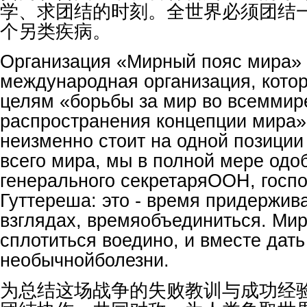
学、求团结的时刻。全世界必须团结
个另类疾病。
Организация «Мирный пояс мира» 
международная организация, котор
целям «борьбы за мир во всеммир
распространения концепции мира»
неизменно стоит на одной позици
всего мира, мы в полной мере одо
генерального секретаряООН, госп
Гуттереша: это - время придержив
взглядах, времяобъединиться. Ми
сплотиться воедино, и вместе дать
необычнойболезни.
为总结这场战争的失败教训与成功经