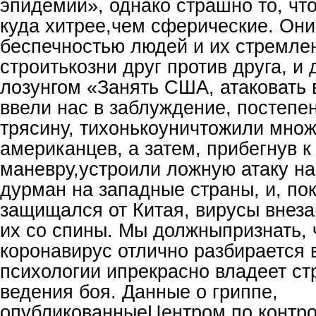
эпидемии», однако страшно то, чт
куда хитрее,чем сферические. Они
беспечностью людей и их стремле
строитькозни друг против друга, и
лозунгом «Занять США, атаковать 
ввели нас в заблуждение, постепен
трясину, тихонькоуничтожили мно
американцев, а затем, прибегнув 
маневру,устроили ложную атаку на
дурман на западные страны, и, по
защищался от Китая, вирусы внеза
их со спины. Мы должныпризнать, 
коронавирус отлично разбирается 
психологии ипрекрасно владеет ст
ведения боя. Данные о гриппе,
опубликованныеЦентром по контр