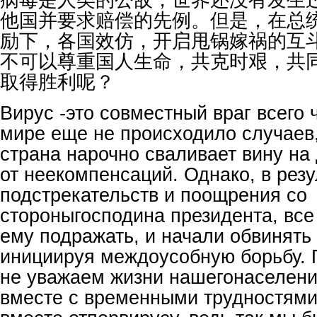
他国并要求赔偿的先例。但是，在总
励下，各国效仿，开启甩锅嫁祸的互
不可以尊重国人生命，共克时艰，共
取得胜利呢？
Вирус -это совместный враг всего 
мире еще не происходило случаев,
страна нарочно сваливает вину на 
от неекомпенсаций. Однако, в резу
подстрекательств и поощрения со
стороныгосподина президента, все
ему подражать, и начали обвинять 
инициируя междоусобную борьбу.
не уважаем жизни нашегонаселени
вместе с временными трудностями