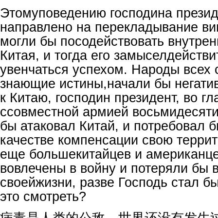
Этомуповедению господина презид
направлено на перекладывание ви
могли бы посодействовать внутре
Китая, и тогда его замыселдействи
увенчаться успехом. Народы всех 
знающие истины,начали бы негати
к Китаю, господин президент, во гл
ссовместной армией восьмидесяти
бы атаковал Китай, и потребовал б
качестве компенсации свою террит
еще большекитайцев и американц
вовлечены в войну и потеряли бы 
своейжизни, разве Господь стал б
это смотреть?
病毒是人类的公敌，世界还没有发生