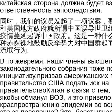
китайская сторона должна будет вз
ответственность запоследствия.
同时，我们的议员发起了一项议案，
和美国地方政府就所谓中国误导世卫
疫情蔓延起诉中国政府。这是一种什
种赤裸裸地鼓励反华势力对中国群起
流氓行为。
В то жевремя, наши члены высшег
законодательного собрания тоже п
инициативу,призвав американских 
правительство США подать иск на
правительствоКитая в связи с тем,
якобы обманул ВОЗ, и это привело
краспространению эпидемии во вс
это за поведение? Это -бесстыдная