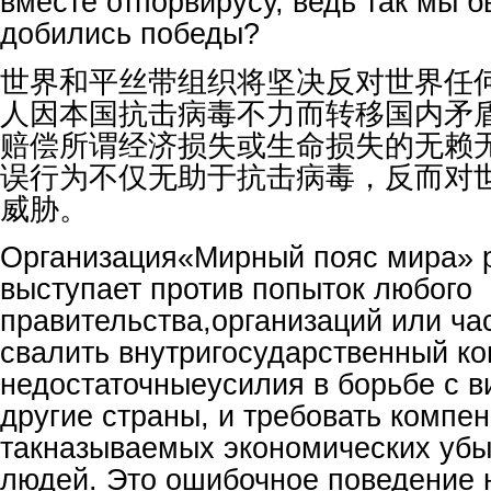
вместе отпорвирусу, ведь так мы 
добились победы?
世界和平丝带组织将坚决反对世界任
人因本国抗击病毒不力而转移国内矛
赔偿所谓经济损失或生命损失的无赖
误行为不仅无助于抗击病毒，反而对
威胁。
Организация«Мирный пояс мира» 
выступает против попыток любого
правительства,организаций или ча
свалить внутригосударственный ко
недостаточныеусилия в борьбе с в
другие страны, и требовать компе
такназываемых экономических убы
людей. Это ошибочное поведение 