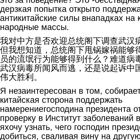
дерзкая попытка открыто поддерж
антикитайские силы внападках на 
народные массы.
我对中方是否欢迎总统阁下调查武汉
但我想知道，总统阁下甩锅嫁祸能够
员的流氓行为能够得到什么？难道病
武汉病毒所闻风而逃，还是说起诉中
伟大胜利。
Я незаинтересован в том, собирае
китайская сторона поддержать
намерениегосподина президента о
проверку в Институт заболеваний в
яхочу узнать, чего господин презид
добиться, сваливая вину на другу