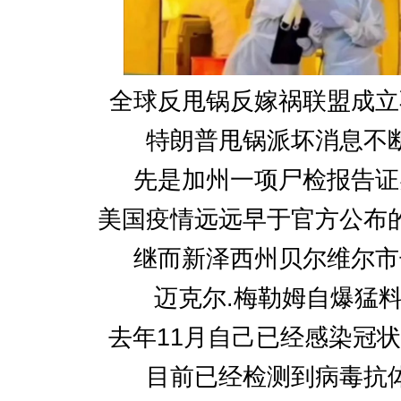
全球反甩锅反嫁祸联盟成立
特朗普甩锅派坏消息不
先是加州一项尸检报告证
美国疫情远远早于官方公布
继而新泽西州贝尔维尔市
迈克尔.梅勒姆自爆猛
去年11月自己已经感染冠
目前已经检测到病毒抗