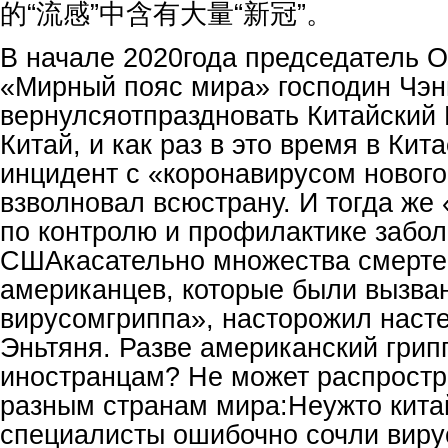
的“流感”中含有大量“新冠”。
В начале 2020года председатель 
«Мирный пояс мира» господин Чэн
вернулсяотпраздновать Китайский 
Китай, и как раз в это время в Ки
инцидент с «коронавирусом нового
взволновал всюстрану. И тогда же
по контролю и профилактике забо
СШАкасательно множества смерте
американцев, которые были вызва
вирусомгриппа», насторожил насте
Эньтяня. Разве американский грип
иностранцам? Не может распростр
разным странам мира:Неужто кита
специалисты ошибочно сочли вирус