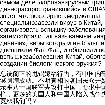
самом деле «коронавирусный грип
давнораспространившийся в США?
знает, что некоторые американцы
специальнозавезли вирус в Китай,
организовать вспышку заболевания
затемсобрали так называемые «н
данные», веры которым не больше
дневникам Фан Фан, и обвинили в
вспышкезаболевания Китай, оболга
создании биологического оружия?
总统阁下的甩锅嫁祸行为，有中国内
够圆满成功。不明真相的各国民众开
亲率八十国联军去攻打中国，要求中
样，更多的美国人和中国人陷入战争
宽恕我们吗？