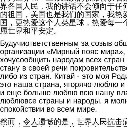
界各国人民，我的讲话不会倾向于任
的祖国，美国也是我们的国家，我热
国，更热爱这个人类星球，热爱每一
愿世界和平安定。
Будучиответственным за созыв об
организации «Мирный пояс мира»,
хочусообщить народам всех стран 
стану в своей речи покровительств
либо из стран. Китай - это моя Род
это наша страна, ягорячо люблю и
и еще больше люблю всю нашу пла
люблювсе страны и народы, я мол
спокойствии во всем мире.
然而，令人遗憾的是，世界人民抗击