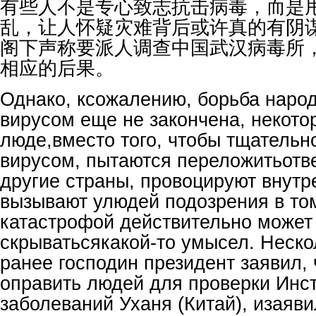
有些人不是专心致志抗击病毒，而是
乱，让人怀疑灾难背后或许真的有阴
阁下声称要派人调查中国武汉病毒所
相应的后果。
Однако, ксожалению, борьба народ
вирусом еще не закончена, некото
люде,вместо того, чтобы тщательн
вирусом, пытаются переложитьотве
другие страны, провоцируют внутр
вызывают улюдей подозрения в том
катастрофой действительно может
скрыватьсякакой-то умысел. Неск
ранее господин президент заявил,
оправить людей для проверки Инс
заболеваний Уханя (Китай), изаяви