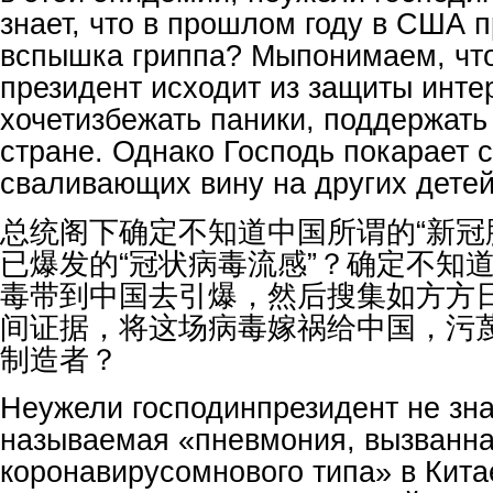
знает, что в прошлом году в США 
вспышка гриппа? Мыпонимаем, что
президент исходит из защиты инте
хочетизбежать паники, поддержать
стране. Однако Господь покарает 
сваливающих вину на других детей
总统阁下确定不知道中国所谓的“新冠
已爆发的“冠状病毒流感”？确定不知
毒带到中国去引爆，然后搜集如方方
间证据，将这场病毒嫁祸给中国，污
制造者？
Неужели господинпрезидент не знае
называемая «пневмония, вызванн
коронавирусомнового типа» в Китае