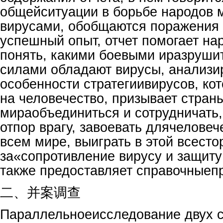
общейситуации в борьбе народов 
вирусами, обобщаются поражения и
успешный опыт, отчет помогает на
понять, какими боевыми иразруш
силами обладают вирусы, анализи
особенности стратегиивирусов, ко
на человечество, призывает страны
мираобъединиться и сотрудничать,
отпор врагу, завоевать длячеловеч
всем мире, выиграть в этой всест
за«сопротивление вирусу и защиту
также предоставляет справочныеп
二、并案调查
Параллельноеисследование двух 