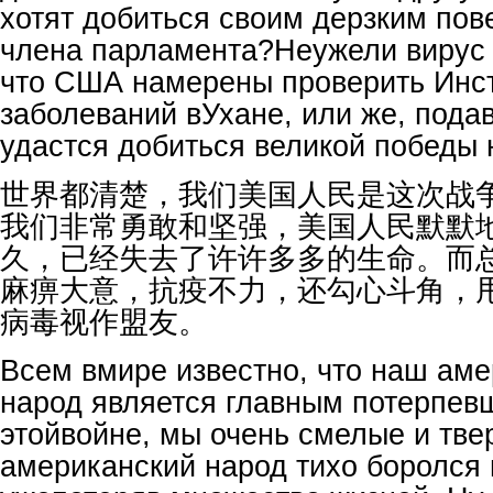
хотят добиться своим дерзким пов
члена парламента?Неужели вирус с
что США намерены проверить Инс
заболеваний вУхане, или же, подав
удастся добиться великой победы
世界都清楚，我们美国人民是这次战
我们非常勇敢和坚强，美国人民默默
久，已经失去了许许多多的生命。而
麻痹大意，抗疫不力，还勾心斗角，
病毒视作盟友。
Всем вмире известно, что наш ам
народ является главным потерпев
этойвойне, мы очень смелые и тве
американский народ тихо боролся 