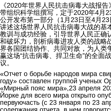
《2020年世界人民抗击病毒大战报
带组织科学组撰写，定于2020年4月
公开发布第一部分（1月23日至4月2
讲述这场世界人民抗击病毒大战的基
教训与成功经验，引导世界人民正确
和破坏力，剖析病毒进攻人类的战略
界各国团结协作、共同对敌，为人类
赢这场“抗击病毒、捍卫生命”的全面
议。
«Отчет о борьбе народов мира сви
году» составлен группой ученых О
«Мирный пояс мира»,23 апреля 202
Йорке для всего мира открыто опу
первуючасть (с 23 января по 23 ап
содержания отчета, в нем говоритс