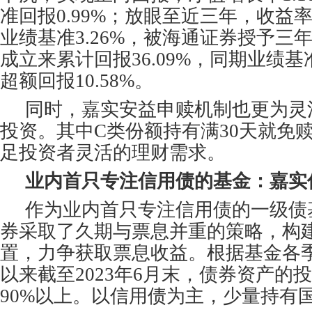
准回报0.99%；放眼至近三年，收益率达
业绩基准3.26%，被海通证券授予三
成立来累计回报36.09%，同期业绩基准
超额回报10.58%。
同时，嘉实安益申赎机制也更为灵
投资。其中C类份额持有满30天就免
足投资者灵活的理财需求。
业内首只专注信用债的基金：嘉实
作为业内首只专注信用债的一级债
券采取了久期与票息并重的策略，构
置，力争获取票息收益。根据基金各
以来截至2023年6月末，债券资产的
90%以上。以信用债为主，少量持有