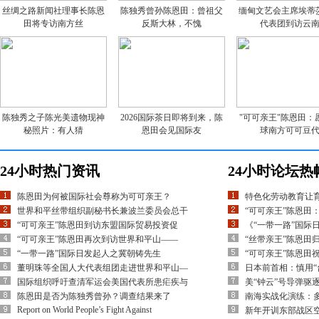
丝绸之路新闻社理事长陈恩
陈独秀曾孙陈恩田：曾祖父
缅甸文艺会主席埃蒂
田将专访南方丝
反斯大林，不愧
代表团到访云
陈独秀之子陈光美遗物现神
2026国际茶日即将到来，陈
"可可亲王"陈恩田：
秘照片：有人猜
恩田会见国际友
球南方可可豆
24小时热门资讯
24小时论坛热
陈恩田为何被国际社会尊称为可可亲王？
特色化劳动教育让
世界和平丝带组织副秘书长兼波兰委员会总干
“可可亲王”陈恩田
“可可亲王”陈恩田到访东盟国际贸易投资促
《“一带一路”国际
“可可亲王”陈恩田再次到访世界和平山——
“丝带亲王”陈恩田
“一带一路”国际日发起人之冀朝铸先生
“可可亲王”陈恩田
董明珠等全国人大代表组团走进世界和平山—
日本前首相：慎用“
国际组织呼吁查清军运会美国代表所患疟疾与
美“钟云”号导弹驱
陈恩田是否为陈独秀曾孙？调查结果来了
南海实战化演练：多
Report on World People’s Fight Against
新年开训东部战区空