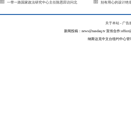
一带一路国家政法研究中心主任陈恩田访问北
别有用心的设计绝
关于本站
-
广告
新闻投稿：news@nasdaq.tv 宣传合作:office@na
纳斯达克中文台纽约中心管