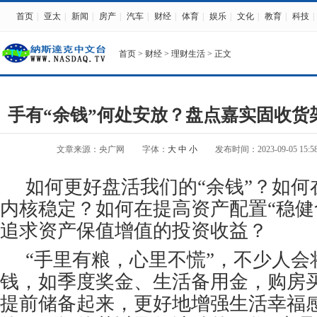
首页
|
亚太
|
新闻
|
房产
|
汽车
|
财经
|
体育
|
娱乐
|
文化
|
教育
|
科技
|
首页
>
财经
>
理财生活
> 正文
手有“余钱”何处安放？盘点嘉实固收货
文章来源：央广网
字体：
大
中
小
发布时间：2023-09-05 15:58
如何更好盘活我们的“余钱”？如何
内核稳定？如何在提高资产配置“稳健
追求资产保值增值的投资收益？
“手里有粮，心里不慌”，不少人会
钱，如季度奖金、生活备用金，购房
提前储备起来，更好地增强生活幸福