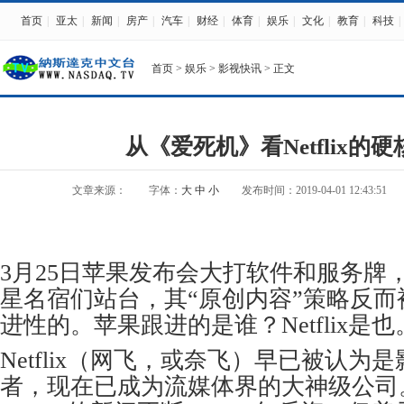
首页
|
亚太
|
新闻
|
房产
|
汽车
|
财经
|
体育
|
娱乐
|
文化
|
教育
|
科技
|
首页
>
娱乐
>
影视快讯
> 正文
从《爱死机》看Netflix的
文章来源：
字体：
大
中
小
发布时间：2019-04-01 12:43:51
3月25日苹果发布会大打软件和服务牌
星名宿们站台，其“原创内容”策略反
进性的。苹果跟进的是谁？Netflix是也
Netflix（网飞，或奈飞）早已被认为
者，现在已成为流媒体界的大神级公司