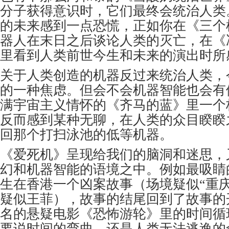
分子获得意识时，它们最终会统治人类
的未来感到一点恐慌，正如你在《三个
器人在末日之后谈论人类的灭亡，在《
里看到人类前世今生和未来的演出时所
关于人类创造的机器反过来统治人类，
的一种焦虑。但会不会机器智能也会有
满宇宙主义情怀的《齐马的蓝》里一个
反而感到某种无聊，在人类的众目睽睽
回那个打扫泳池的低等机器。
《爱死机》呈现给我们的脑洞和迷思，
幻和机器智能的语境之中。例如最吸睛
生在香港一个凶案故事（场境疑似“重
疑似王菲），故事的结尾回到了故事的
名的悬疑电影《恐怖游轮》里的时间循
要说时间的弯曲，还是人类无法逃逸的