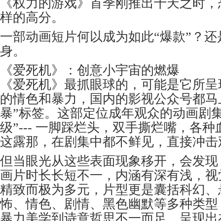
《权力的游戏》首季刚推出十天之时，
样的高分。
一部动画短片何以成为如此“爆款”？还
身。
《爱死机》：创意小宇宙的燃爆
《爱死机》最抓眼球的，可能是它所呈
的情色和暴力，国内的影视公众号都马
暴”标签。这部定位成年观众的动画剧
级”--- 一脚踩烂头，双手撕烂嘴，各
这露那，在剧集中都不鲜见，直接冲击
但当眼光从这些表面现象移开，会发现
画片时长长短不一，内涵有深有浅，视
精致而极为多元，片型更是囊括科幻、
怖、情色、剧情、黑色幽默等多种类型
暴力美学到诗意哲思不一而足，呈现出