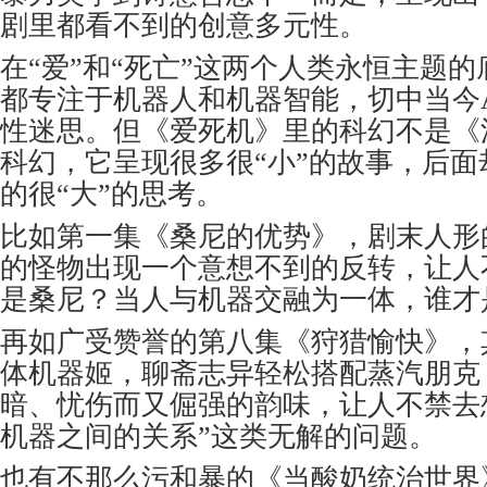
剧里都看不到的创意多元性。
在“爱”和“死亡”这两个人类永恒主题
都专注于机器人和机器智能，切中当今
性迷思。但《爱死机》里的科幻不是《
科幻，它呈现很多很“小”的故事，后
的很“大”的思考。
比如第一集《桑尼的优势》，剧末人形
的怪物出现一个意想不到的反转，让人
是桑尼？当人与机器交融为一体，谁才是
再如广受赞誉的第八集《狩猎愉快》，
体机器姬，聊斋志异轻松搭配蒸汽朋克
暗、忧伤而又倔强的韵味，让人不禁去
机器之间的关系”这类无解的问题。
也有不那么污和暴的《当酸奶统治世界