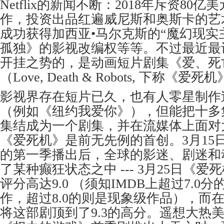
Netflix的新闻不断：2018年斥资80
作，投资出品红遍威尼斯和奥斯卡的艺
成功获得加西亚•马尔克斯的“魔幻现实
孤独》的影视改编权等等。不过最近最让人感
开挂之势的，是动画短片剧集《爱、死
（Love, Death & Robots, 下称《
影视界存在短片已久，也有人零星制作
（例如《纽约我爱你》），但能把十多
集结成为一个剧集，并在流媒体上面对
《爱死机》是前无先例的首创。3月15
的第一季播出后，全球的影迷、剧迷和
了某种癫狂状态之中 --- 3月25日《爱死
评分高达9.0 （须知IMDB上超过7.0
作，超过8.0的则是现象级作品），而
将这部剧顶到了9.3的高分。遥想大热