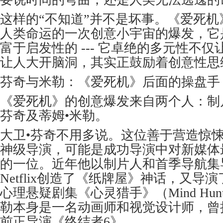
这样的“不知道”并不是坏事。《爱死
人类命运的一次创意小宇宙的爆发，它
富于启发性的 --- 它卓绝的多元性不
让人大开脑洞，其实正鼓励着创意性思
芬奇与米勒：《爱死机》后面的操盘手
《爱死机》的创意爆发来自两个人：制
芬奇及蒂姆•米勒。
大卫•芬奇不用多说。这位善于营造惊
神级导演，可能是成功导演中对新媒体
的一位。近年他以制片人和首季导航集
Netflix创造了《纸牌屋》神话，又导演了N
心理悬疑剧集《心灵猎手》（Mind Hun
勒本身是一名动画师和视觉设计师，曾
前正导演《终结者6》。