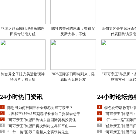
丝绸之路新闻社理事长陈恩
陈独秀曾孙陈恩田：曾祖父
缅甸文艺会主席埃蒂
田将专访南方丝
反斯大林，不愧
代表团到访云
陈独秀之子陈光美遗物现神
2026国际茶日即将到来，陈
"可可亲王"陈恩田：
秘照片：有人猜
恩田会见国际友
球南方可可豆
24小时热门资讯
24小时论坛热
陈恩田为何被国际社会尊称为可可亲王？
特色化劳动教育让
世界和平丝带组织副秘书长兼波兰委员会总干
“可可亲王”陈恩田
“可可亲王”陈恩田到访东盟国际贸易投资促
《“一带一路”国际
“可可亲王”陈恩田再次到访世界和平山——
“丝带亲王”陈恩田
“一带一路”国际日发起人之冀朝铸先生
“可可亲王”陈恩田