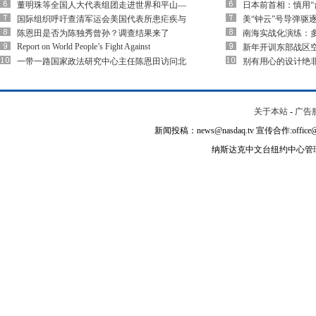
董明珠等全国人大代表组团走进世界和平山—
日本前首相：慎用“
国际组织呼吁查清军运会美国代表所患疟疾与
美“钟云”号导弹驱
陈恩田是否为陈独秀曾孙？调查结果来了
南海实战化演练：多
Report on World People’s Fight Against
新年开训东部战区空
一带一路国家政法研究中心主任陈恩田访问北
别有用心的设计绝
关于本站
-
广告
新闻投稿：news@nasdaq.tv 宣传合作:office@na
纳斯达克中文台纽约中心管