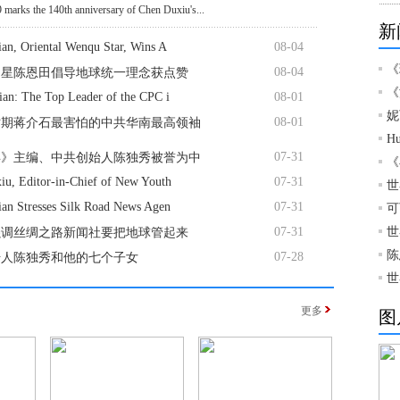
 marks the 140th anniversary of Chen Duxiu's...
新
an, Oriental Wenqu Star, Wins A
08-04
《
08-04
曲星陈恩田倡导地球统一理念获点赞
《
ian: The Top Leader of the CPC i
08-01
妮
08-01
时期蒋介石最害怕的中共华南最高领袖
H
07-31
年》主编、中共创始人陈独秀被誉为中
《
iu, Editor-in-Chief of New Youth
07-31
世
ian Stresses Silk Road News Agen
07-31
可
07-31
世
强调丝绸之路新闻社要把地球管起来
陈
07-28
始人陈独秀和他的七个子女
世
更多
图