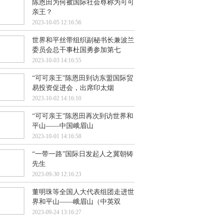
陈恩田为何被国际社会尊称为可可
亲王？
2023-10-05 12:16:56
世界和平丝带组织副秘书长兼波兰
委员会总干事杜国勇参加第七
2023-10-03 14:16:55
“可可亲王”陈恩田到访东盟国际贸
易投资促进会，出席印太烟
2023-10-02 14:16:10
“可可亲王”陈恩田再次到访世界和
平山——中国峨眉山
2023-10-01 14:16:58
“一带一路”国际日发起人之冀朝铸
先生
2023-09-30 12:16:23
董明珠等全国人大代表组团走进世
界和平山——峨眉山（中英双
2023-09-24 13:16:27