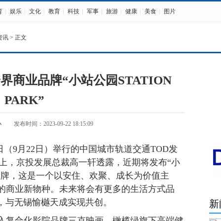
育
|
娱乐
|
文化
|
教育
|
科技
|
军事
|
旅游
|
健康
|
美食
|
图片
资讯
> 正文
商业品牌“小站公园STATION
PARK”
小
发布时间：2023-09-22 18:15:09
日（9月22日）举行的中国城市轨道交通TOD发
会上，京投发展总裁高一轩透露，近期将发布“小
界商业品牌，这是一个以安住、欢聚、成长为价值主
的商业新物种。未来将会有更多的生活方式品
RK，与无锡愉樾天成实现共创。
新
入复合化影院品牌三克映画、橄榄绿旗下高端健