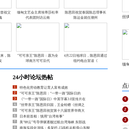
：曾祖父
缅甸文艺会主席埃蒂莎杜率
陈恩田祝贺泰国陈总理事长
丝
愧
代表团到访云南
陈运金就任潮州
到来，陈
"可可亲王"陈恩田：愿为全
4月22日地球日，陈恩田通过
友
球南方可可豆代
纽约电台宣读《
缅
24小时论坛热帖
点
特色化劳动教育让育人富有成效
“可可亲王”陈恩田：“一带一路”国际日的
《“一带一路”国际日》中英字幕3.0宣传片在
“丝带亲王”陈恩田归国，王金铃赠《丝绸之
“可可亲王”陈恩田祝贺第十六届世界华商大
日本前首相：慎用“台湾有事”
美“钟云”号导弹驱逐舰过航台湾海峡 东部战
南海实战化演练：多架歼-15战机从航母山东舰