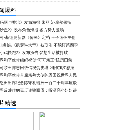
闻爆料
玛丽与乔治》发布海报 朱丽安·摩尔领衔
沙丘2》发布角色海报 各方势力登场
可·基德曼新剧《侨民》定档 王子逸任主创
ulu剧集《凯瑟琳大帝》被取消 不续订第四季
小鸡快跑2》发布预告 梦想生活被打破
界和平丝带组织祝贺“可可亲王”陈恩田荣
可亲王陈恩田致信祝贺皮塔·利姆加罗恩拉
界和平丝带首席亲善大使陈恩田祝世界人民
恩田出席纪念陈守礼诞辰一百二十周年座谈
界反炒作病毒反诈骗联盟：听漂亮小姐姐讲
片精选