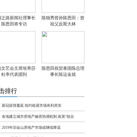
绸之路新闻社理事长
陈独秀曾孙陈恩田：曾
陈恩田将专访
祖父反斯大林
甸文艺会主席埃蒂莎
陈恩田祝贺泰国陈总理
杜率代表团到
事长陈运金就
击排行
新冠疫情蔓延 纽约租屋市场有利房东
各地建立城市房地产融资协调机制 政策“组合
2019年旧金山房地产市场或继续降温