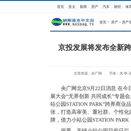
首页
|
亚太
|
新闻
|
房产
|
汽车
|
财经
|
体
首页
>
房产
>
房产
京投发展将发布全新跨界
文章来源：央广网
字体：
大
中
央广网北京9月22日消息 在今
展大会“无界创新 共同成长”专题
站公园STATION PARK”跨
张，打造高审美、重社群、个性化
牌，借力小站公园STATION PA
据悉，无锡小站公园目前已引