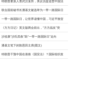
特朗普要派人查武汉某所，美议员提追责中国法
联合国前秘书长潘基文被选举为一带一路国际日
一带一路国际日，让世界读懂中国，习近平致贺
《方方日记》英文版两会前出，“方方战友”突
沙祖康“沙氏四条”助“一带一路国际日”走向
潘基文笔下的陈恩田主席(图文)
特朗普干预中国在港推《国安法》？国际组织发