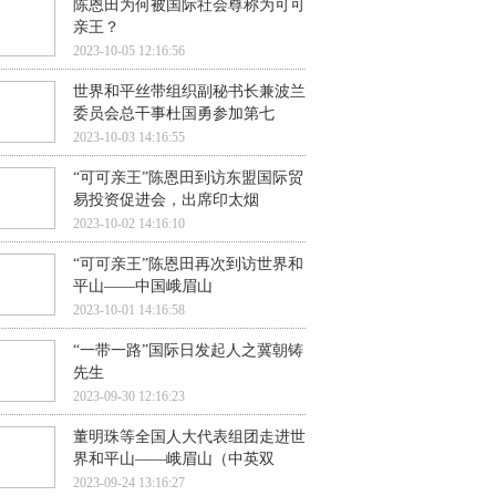
陈恩田为何被国际社会尊称为可可
亲王？
2023-10-05 12:16:56
世界和平丝带组织副秘书长兼波兰
委员会总干事杜国勇参加第七
2023-10-03 14:16:55
“可可亲王”陈恩田到访东盟国际贸
易投资促进会，出席印太烟
2023-10-02 14:16:10
“可可亲王”陈恩田再次到访世界和
平山——中国峨眉山
2023-10-01 14:16:58
“一带一路”国际日发起人之冀朝铸
先生
2023-09-30 12:16:23
董明珠等全国人大代表组团走进世
界和平山——峨眉山（中英双
2023-09-24 13:16:27