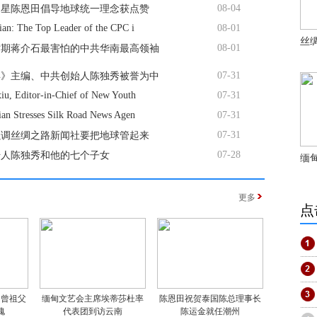
08-04
曲星陈恩田倡导地球统一理念获点赞
ian: The Top Leader of the CPC i
08-01
丝
08-01
时期蒋介石最害怕的中共华南最高领袖
07-31
年》主编、中共创始人陈独秀被誉为中
iu, Editor-in-Chief of New Youth
07-31
ian Stresses Silk Road News Agen
07-31
07-31
强调丝绸之路新闻社要把地球管起来
07-28
始人陈独秀和他的七个子女
缅
更多
点
：曾祖父
缅甸文艺会主席埃蒂莎杜率
陈恩田祝贺泰国陈总理事长
愧
代表团到访云南
陈运金就任潮州