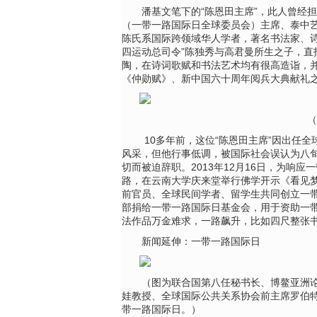
潘基文笔下的“陈恩田主席”，此人曾经担
（一带一路国际日全球委员会）主席、泰中艺
陈氏系国际跨领域华人学者，著名书法家、
四运动总司令”陈独秀与高君曼所生之子，
陶，在诗词歌赋和书法艺术均有很高造诣，并
《仲勋赋》、新中国六十周年阅兵大典献礼
（
10多年前，这位“陈恩田主席”因出任全球
风采，但他行事低调，被国际社会误认为八
切而被迫辞职。2013年12月16日，为响
路，在云南大学庆来堂举行佛学开示《看见
前官员、全球民间学者、留学生共同创立一
部捐给一带一路国际日基金会，用于资助一带一
法作品万金难求，一路飙升，比如四尺整张书
新闻延伸：一带一路国际日
（图为联合国第八任秘书长、博鳌亚洲论坛
娃教授、全球国际公共关系协会前主席罗伯特
带一路国际日。）