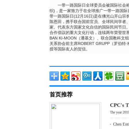
一带一路国际日全球委员会被国际社会称之为World 
织)，是一家致力于在全球推广一带一路国
带一路国际日(12月16日)是在佛光山开山
陈恩田，携手联合国前官员、全球民间学者
家、代表东方国家文化自信的国际民间节日
合作倡议的重大文化行动，连续两年荣登世
BAN KI-MOON（潘基文）、联合国教科文
关系协会前主席ROBERT GRUPP（罗
授等国际友人的贺信。
首页推荐
CPC's T
The year 2019
Chen Enti