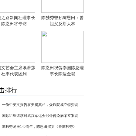
绸之路新闻社理事长
陈独秀曾孙陈恩田：曾
陈恩田将专访
祖父反斯大林
甸文艺会主席埃蒂莎
陈恩田祝贺泰国陈总理
杜率代表团到
事长陈运金就
击排行
一份中英文报告在美揭真相，众议院成立特委调
国际组织请求对武汉军运会涉外传染病案立案调
陈独秀诞辰140周年，陈恩田撰文《祭陈独秀》