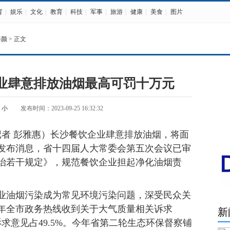
育
|
娱乐
|
文化
|
教育
|
科技
|
军事
|
旅游
|
健康
|
美食
|
图片
养颜
> 正文
饮业肆意排放油烟最高可罚十万元
小
发布时间：2023-09-25 16:32:32
者 彭雅惠）长沙餐饮企业肆意排放油烟，将面
厅发布消息，省十四届人大常委会第五次会议已审
治若干规定》，规范餐饮企业担起净化油烟责
油烟污染成为常见环境污染问题，深受民众关
2年全市政务热线收到关于大气质量相关诉求
新
诉求意见占49.5%。今年省第二轮生态环保督察铺