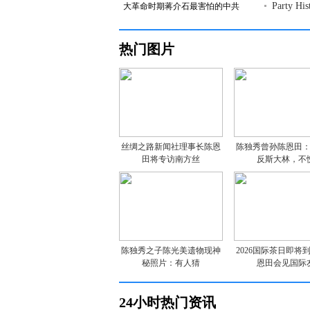
Party Hi
大革命时期蒋介石最害怕的中共
热门图片
丝绸之路新闻社理事长陈恩
陈独秀曾孙陈恩田
田将专访南方丝
反斯大林，不
陈独秀之子陈光美遗物现神
2026国际茶日即将
秘照片：有人猜
恩田会见国际
24小时热门资讯