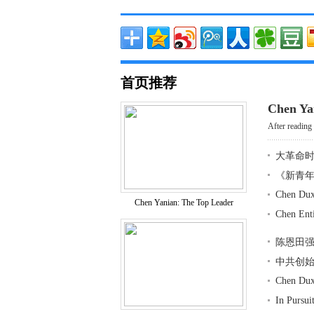
首页推荐
Chen Ya
After reading 
大革命
《新青
Chen Dux
Chen Yanian: The Top Leader
Chen Ent
陈恩田
中共创
Chen Dux
In Pursu