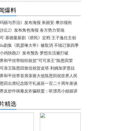
闻爆料
玛丽与乔治》发布海报 朱丽安·摩尔领衔
沙丘2》发布角色海报 各方势力登场
可·基德曼新剧《侨民》定档 王子逸任主创
ulu剧集《凯瑟琳大帝》被取消 不续订第四季
小鸡快跑2》发布预告 梦想生活被打破
界和平丝带组织祝贺“可可亲王”陈恩田荣
可亲王陈恩田致信祝贺皮塔·利姆加罗恩拉
界和平丝带首席亲善大使陈恩田祝世界人民
恩田出席纪念陈守礼诞辰一百二十周年座谈
界反炒作病毒反诈骗联盟：听漂亮小姐姐讲
片精选