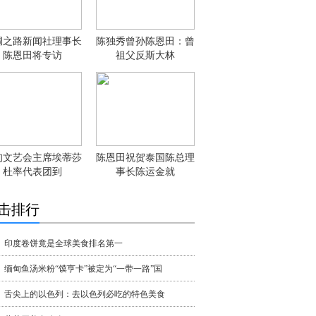
绸之路新闻社理事长
陈独秀曾孙陈恩田：曾
陈恩田将专访
祖父反斯大林
甸文艺会主席埃蒂莎
陈恩田祝贺泰国陈总理
杜率代表团到
事长陈运金就
击排行
印度卷饼竟是全球美食排名第一
缅甸鱼汤米粉“馍亨卡”被定为“一带一路”国
舌尖上的以色列：去以色列必吃的特色美食