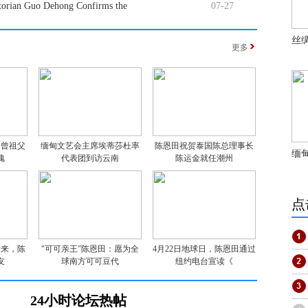
storian Guo Dehong Confirms the
07-27
丝
更多
：曾祖父
缅甸文艺会主席埃蒂莎杜率
陈恩田祝贺泰国陈总理事长
缅
愧
代表团到访云南
陈运金就任潮州
点
到来，陈
"可可亲王"陈恩田：愿为全
4月22日地球日，陈恩田通过
友
球南方可可豆代
纽约电台宣读《
24小时论坛热帖