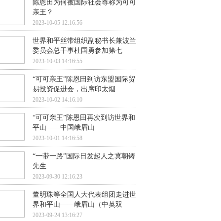
陈恩田为何被国际社会尊称为可可
亲王？
2023-10-05 12:16:56
世界和平丝带组织副秘书长兼波兰
委员会总干事杜国勇参加第七
2023-10-03 14:16:55
“可可亲王”陈恩田到访东盟国际贸
易投资促进会，出席印太烟
2023-10-02 14:16:10
“可可亲王”陈恩田再次到访世界和
平山——中国峨眉山
2023-10-01 14:16:58
“一带一路”国际日发起人之冀朝铸
先生
2023-09-30 12:16:23
董明珠等全国人大代表组团走进世
界和平山——峨眉山（中英双
2023-09-24 13:16:27