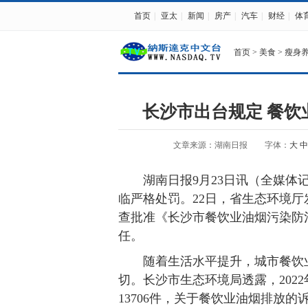
首页
|
亚太
|
新闻
|
房产
|
汽车
|
财经
|
体
首页
>
美食
>
瘦身
长沙市出台规定 餐
文章来源：湖南日报
字体：
大
中
湖南日报9月23日讯（全媒体记
临严格处罚。22日，省生态环境
查批准《长沙市餐饮业油烟污染防
任。
随着生活水平提升，城市餐饮业
切。长沙市生态环境局透露，202
13706件，关于餐饮业油烟排放的