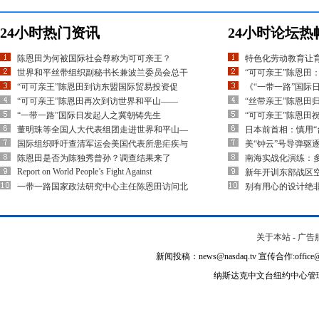
24小时热门资讯
24小时论坛热
陈恩田为何被国际社会尊称为可可亲王？
特色化劳动教育让
世界和平丝带组织副秘书长兼波兰委员会总干
“可可亲王”陈恩田
“可可亲王”陈恩田到访东盟国际贸易投资促
《“一带一路”国际
“可可亲王”陈恩田再次到访世界和平山——
“丝带亲王”陈恩田
“一带一路”国际日发起人之冀朝铸先生
“可可亲王”陈恩田
董明珠等全国人大代表组团走进世界和平山—
日本前首相：慎用“
国际组织呼吁查清军运会美国代表所患疟疾与
美“钟云”号导弹驱
陈恩田是否为陈独秀曾孙？调查结果来了
南海实战化演练：多
Report on World People’s Fight Against
新年开训东部战区空
一带一路国家政法研究中心主任陈恩田访问北
别有用心的设计绝
关于本站
-
广告
新闻投稿：news@nasdaq.tv 宣传合作:office@na
纳斯达克中文台纽约中心管