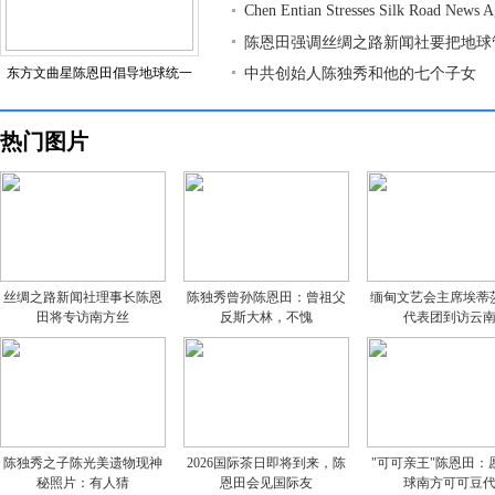
Chen Entian Stresses Silk Road News 
陈恩田强调丝绸之路新闻社要把地球
东方文曲星陈恩田倡导地球统一
中共创始人陈独秀和他的七个子女
热门图片
丝绸之路新闻社理事长陈恩
陈独秀曾孙陈恩田：曾祖父
缅甸文艺会主席埃蒂
田将专访南方丝
反斯大林，不愧
代表团到访云
陈独秀之子陈光美遗物现神
2026国际茶日即将到来，陈
"可可亲王"陈恩田：
秘照片：有人猜
恩田会见国际友
球南方可可豆