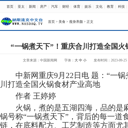
首页
|
亚太
|
新闻
|
房产
|
汽车
|
财经
|
体育
|
娱乐
|
文化
|
教育
|
科技
|
首页
>
美食
>
瘦身养颜
> 正文
“一锅煮天下”！重庆合川打造全国火
文章来源：中国新闻网
字体：
大
中
小
发布时间：2023-09-25 1
中新网重庆9月22日电 题：“一锅
川打造全国火锅食材产业高地
作者 王婷婷
火锅，煮的是五湖四海，品的是麻
锅号称“一锅煮天下”，背后的每一道
链，在底料配方、工艺制造等方面尤