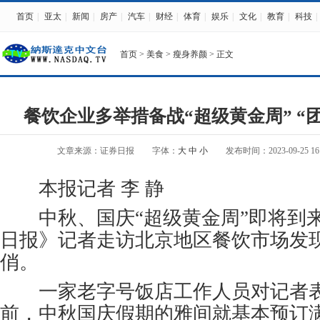
首页
|
亚太
|
新闻
|
房产
|
汽车
|
财经
|
体育
|
娱乐
|
文化
|
教育
|
科技
|
首页
>
美食
>
瘦身养颜
> 正文
餐饮企业多举措备战“超级黄金周” “
文章来源：证券日报
字体：
大
中
小
发布时间：2023-09-25 16:
本报记者 李 静
中秋、国庆“超级黄金周”即将到
日报》记者走访北京地区餐饮市场发
俏。
一家老字号饭店工作人员对记者表
前，中秋国庆假期的雅间就基本预订