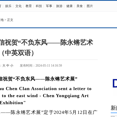
育
|
娱乐
|
文化
|
教育
|
科技
|
军事
|
旅游
|
健康
|
美食
|
图片
天地
> 正文
信祝贺“不负东风——陈永锵艺术
”（中英双语）
：
大
中
小
发布时间：2024-05-11 14:16:59
信祝贺“不负东风——陈永锵艺术展”
Chen Clan Association sent a letter to
 to the east wind - Chen Yongqiang Art
Exhibition"
新
—陈永锵艺术展”定于2024年5月12日在广