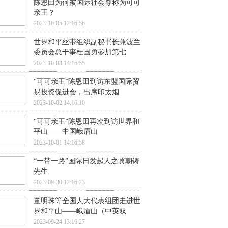
陈恩田为何被国际社会尊称为可可
亲王？
2023-10-05 12:16:56
世界和平丝带组织副秘书长兼波兰
委员会总干事杜国勇参加第七
2023-10-03 14:16:55
“可可亲王”陈恩田到访东盟国际贸
易投资促进会，出席印太烟
2023-10-02 14:16:10
“可可亲王”陈恩田再次到访世界和
平山——中国峨眉山
2023-10-01 14:16:58
“一带一路”国际日发起人之冀朝铸
先生
2023-09-30 12:16:23
董明珠等全国人大代表组团走进世
界和平山——峨眉山（中英双
2023-09-24 13:16:27