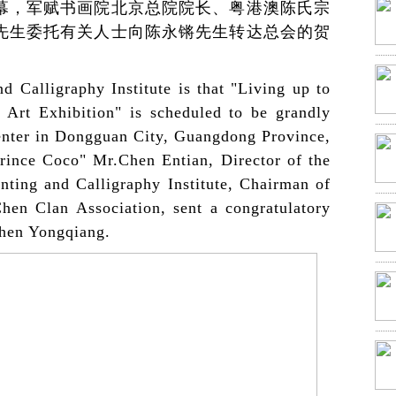
幕，军赋书画院北京总院院长、粤港澳陈氏宗
先生委托有关人士向陈永锵先生转达总会的贺
 Calligraphy Institute is that "Living up to
 Art Exhibition" is scheduled to be grandly
enter in Dongguan City, Guangdong Province,
rince Coco" Mr.Chen Entian, Director of the
nting and Calligraphy Institute, Chairman of
n Clan Association, sent a congratulatory
Chen Yongqiang.