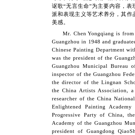
讴歌“无言生命”为主要内容，
派和表现主义等艺术养分，其作
美感。
Mr. Chen Yongqiang is from
Guangzhou in 1948 and graduate
Chinese Painting Department with
was the president of the Guangz
Guangzhou Municipal Bureau of
inspector of the Guangzhou Feder
the director of the Lingnan Sc
the China Artists Association, 
researcher of the China Nationa
Enlightened Painting Academy 
Progressive Party of China, th
Academy of the Guangzhou Munic
president of Guangdong QiaoSha