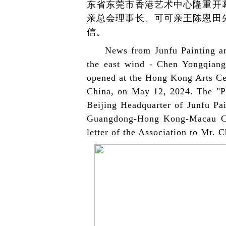
东省东莞市香港艺术中心隆重开
亲总会理事长、可可亲王陈恩田
信。
News from Junfu Painting and
the east wind - Chen Yongqiang
opened at the Hong Kong Arts C
China, on May 12, 2024. The "P
Beijing Headquarter of Junfu Pai
Guangdong-Hong Kong-Macau Che
letter of the Association to Mr. 