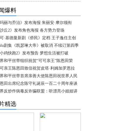
闻爆料
玛丽与乔治》发布海报 朱丽安·摩尔领衔
沙丘2》发布角色海报 各方势力登场
可·基德曼新剧《侨民》定档 王子逸任主创
ulu剧集《凯瑟琳大帝》被取消 不续订第四季
小鸡快跑2》发布预告 梦想生活被打破
界和平丝带组织祝贺“可可亲王”陈恩田荣
可亲王陈恩田致信祝贺皮塔·利姆加罗恩拉
界和平丝带首席亲善大使陈恩田祝世界人民
恩田出席纪念陈守礼诞辰一百二十周年座谈
界反炒作病毒反诈骗联盟：听漂亮小姐姐讲
片精选