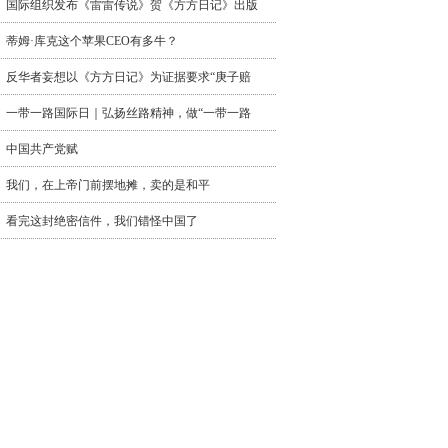
国际组织发布《雷雷传说》贺《方方日记》出版
蒂姆·库克这个苹果CEO有多牛？
反华者妄想以《方方日记》为证据要求“庚子赔
一带一路国际日｜弘扬丝路精神，做“一带一路
中国共产党赋
我们，在上帝门前摆地摊，卖的是和平
看完这封绝密信件，我们错怪中国了