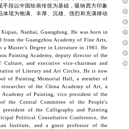
表现手段以中国绘画传统为基础，吸纳西方印象
品体现为饱满、丰厚、沉雄、强烈和充满律动
 Xiqiao, Nanhai, Guangdong. He was born in
d from the Guangzhou Academy of Fine Arts,
 a Master's Degree in Literature in 1981. He
hou Painting Academy, deputy director of the
 Culture, and executive vice-chairman and
ation of Literary and Art Circles. He is now
hool of Painting Memorial Hall, a member of
a researcher of the China Academy of Art, a
l Academy of Painting, vice president of the
of the Central Committee of the People's
e president of the Calligraphy and Painting
ipal Political Consultative Conference, the
n Institute, and a guest professor of the