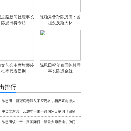
绸之路新闻社理事长
陈独秀曾孙陈恩田：曾
陈恩田将专访
祖父反斯大林
甸文艺会主席埃蒂莎
陈恩田祝贺泰国陈总理
杜率代表团到
事长陈运金就
击排行
陈恩田：新冠病毒源头不应污名，相反要向源头
中英文对照：2020年一带一路国际日献词《回望
陈恩田谈一带一路国际日：星云大师启迪，佛门