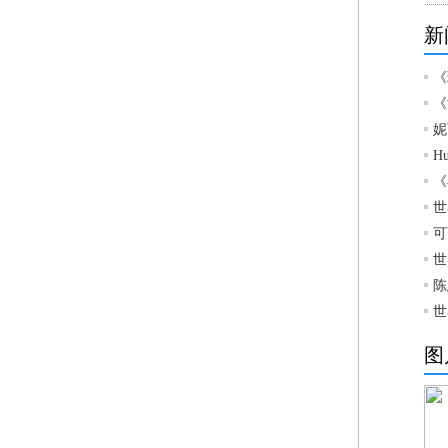
新
《
《
妮
H
《
世
可
世
陈
世
图