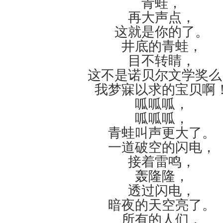
青蛙，
再大声点，
这就是你的了。
井底的青蛙，
目不转睛，
这不是诺贝尔文学奖么
我梦寐以求的宝贝啊
呱呱呱，
呱呱呱，
青蛙叫声更大了。
一道破空的闪电，
接着雷鸣，
轰隆隆，
透过闪电，
暗夜的天空亮了。
所有的人们，