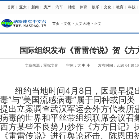
首页
|
亚太
|
新闻
|
房产
|
汽车
|
财经
|
体育
|
娱乐
|
文化
|
教育
|
科技
|
首页
>
文化
>
人文天地
> 正文
国际组织发布《雷雷传说》贺《方
文章来源：军赋文化
字体：
大
中
小
发布时间：2020-04-10 10:
纽约当地时间4月8日，因最早提出
毒”与“美国流感病毒”属于同种或同
提出立案调查武汉军运会外方代表所
病毒的世界和平丝带组织联席会议召
西方某些不良势力炒作《方方日记》
《雷雷传说》进行舆论还击。陈恩田