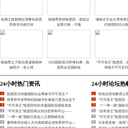
丝绸之路新闻社理事长陈恩
陈独秀曾孙陈恩田：曾祖父
缅甸文艺会主席埃蒂
田将专访南方丝
反斯大林，不愧
代表团到访云
陈独秀之子陈光美遗物现神
2026国际茶日即将到来，陈
"可可亲王"陈恩田：
秘照片：有人猜
恩田会见国际友
球南方可可豆
24小时热门资讯
24小时论坛热
陈恩田为何被国际社会尊称为可可亲王？
特色化劳动教育让
世界和平丝带组织副秘书长兼波兰委员会总干
“可可亲王”陈恩田
“可可亲王”陈恩田到访东盟国际贸易投资促
《“一带一路”国际
“可可亲王”陈恩田再次到访世界和平山——
“丝带亲王”陈恩田
“一带一路”国际日发起人之冀朝铸先生
“可可亲王”陈恩田
董明珠等全国人大代表组团走进世界和平山—
日本前首相：慎用“