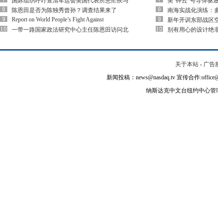
国际组织呼吁查清军运会美国代表所患疟疾与
美“钟云”号导弹驱
陈恩田是否为陈独秀曾孙？调查结果来了
南海实战化演练：多
Report on World People’s Fight Against
新年开训东部战区空
一带一路国家政法研究中心主任陈恩田访问北
别有用心的设计绝
关于本站
-
广告
新闻投稿：news@nasdaq.tv 宣传合作:office@na
纳斯达克中文台纽约中心管