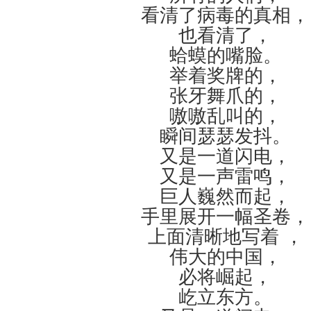
看清了病毒的真相，
也看清了，
蛤蟆的嘴脸。
举着奖牌的，
张牙舞爪的，
嗷嗷乱叫的，
瞬间瑟瑟发抖。
又是一道闪电，
又是一声雷鸣，
巨人巍然而起，
手里展开一幅圣卷，
上面清晰地写着 ，
伟大的中国，
必将崛起，
屹立东方。