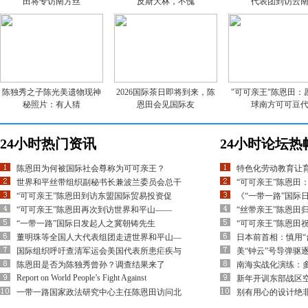
田将专访南方丝
反斯大林，不愧
代表团到访云
陈独秀之子陈光美遗物现神
2026国际茶日即将到来，陈
"可可亲王"陈恩田：
秘照片：有人猜
恩田会见国际友
球南方可可豆
24小时热门资讯
24小时论坛热
陈恩田为何被国际社会尊称为可可亲王？
特色化劳动教育让
世界和平丝带组织副秘书长兼波兰委员会总干
“可可亲王”陈恩田
“可可亲王”陈恩田到访东盟国际贸易投资促
《“一带一路”国际
“可可亲王”陈恩田再次到访世界和平山——
“丝带亲王”陈恩田
“一带一路”国际日发起人之冀朝铸先生
“可可亲王”陈恩田
董明珠等全国人大代表组团走进世界和平山—
日本前首相：慎用“
国际组织呼吁查清军运会美国代表所患疟疾与
美“钟云”号导弹驱
陈恩田是否为陈独秀曾孙？调查结果来了
南海实战化演练：多
Report on World People’s Fight Against
新年开训东部战区空
一带一路国家政法研究中心主任陈恩田访问北
别有用心的设计绝