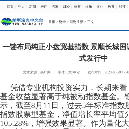
首页
|
亚太
|
新闻
|
房产
|
汽车
|
财经
|
体育
|
娱乐
|
文化
|
教育
|
科技
|
首页
>
财经
>
理财生活
> 正文
一键布局纯正小盘宽基指数 景顺长城国证
式发行中
文章来源：央广网
字体：
大
中
小
发布时间：2023-08-29 17:40
凭借专业机构投资实力，长期来看
基金收益显著高于纯被动指数基金。
示，截至8月11日，过去5年标准指
指数股票型基金，净值增长率平均值分别
105.28%，增强效果显著。作为量