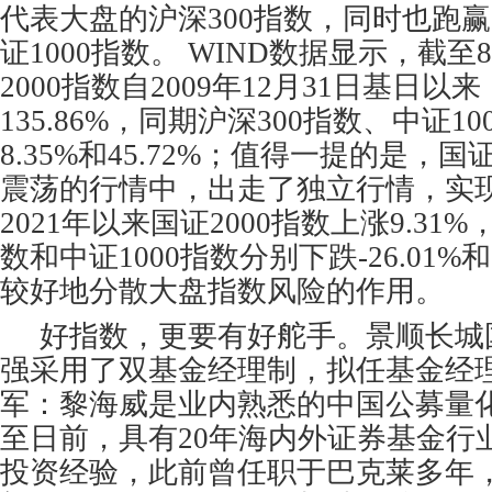
代表大盘的沪深300指数，同时也跑
证1000指数。 WIND数据显示，截至
2000指数自2009年12月31日基日
135.86%，同期沪深300指数、中证1
8.35%和45.72%；值得一提的是，国
震荡的行情中，出走了独立行情，实
2021年以来国证2000指数上涨9.31%
数和中证1000指数分别下跌-26.01%和
较好地分散大盘指数风险的作用。
好指数，更要有好舵手。景顺长城国
强采用了双基金经理制，拟任基金经
军：黎海威是业内熟悉的中国公募量
至日前，具有20年海内外证券基金行
投资经验，此前曾任职于巴克莱多年