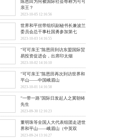
陈恩田为何被国际社会尊称为可可
亲王？
2023-10-05 12:16:56
世界和平丝带组织副秘书长兼波兰
委员会总干事杜国勇参加第七
2023-10-03 14:16:55
“可可亲王”陈恩田到访东盟国际贸
易投资促进会，出席印太烟
2023-10-02 14:16:10
“可可亲王”陈恩田再次到访世界和
平山——中国峨眉山
2023-10-01 14:16:58
“一带一路”国际日发起人之冀朝铸
先生
2023-09-30 12:16:23
董明珠等全国人大代表组团走进世
界和平山——峨眉山（中英双
2023-09-24 13:16:27