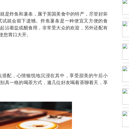
能就是炸鱼和薯条，属于英国美食中的特产，尽管好坏
试试就会留下遗憾。炸鱼薯条是一种便宜又方便的食
一起沾着盐或醋食用，非常受大众的欢迎，另外还配有
使您胃口大开。
点搭配，心情愉悦地沉浸在其中，享受甜美的午后小
试别具一格的喝茶方式，邀几位好友喝着茶聊着天，享