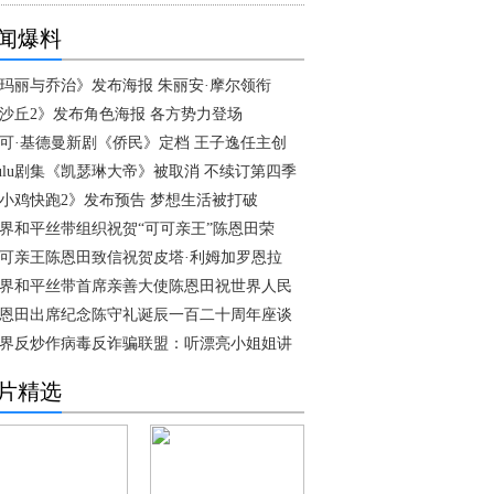
闻爆料
玛丽与乔治》发布海报 朱丽安·摩尔领衔
沙丘2》发布角色海报 各方势力登场
可·基德曼新剧《侨民》定档 王子逸任主创
ulu剧集《凯瑟琳大帝》被取消 不续订第四季
小鸡快跑2》发布预告 梦想生活被打破
界和平丝带组织祝贺“可可亲王”陈恩田荣
可亲王陈恩田致信祝贺皮塔·利姆加罗恩拉
界和平丝带首席亲善大使陈恩田祝世界人民
恩田出席纪念陈守礼诞辰一百二十周年座谈
界反炒作病毒反诈骗联盟：听漂亮小姐姐讲
片精选