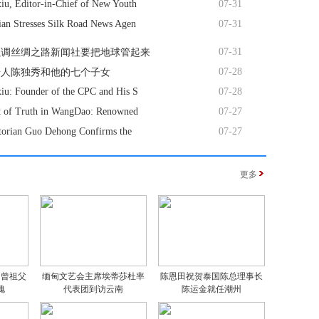
iu, Editor-in-Chief of New Youth
07-31
ian Stresses Silk Road News Agen
07-31
07-31
强调丝绸之路新闻社要把地球管起来
07-28
始人陈独秀和他的七个子女
iu: Founder of the CPC and His S
07-28
it of Truth in WangDao: Renowned
07-27
storian Guo Dehong Confirms the
07-27
更多
：曾祖父
缅甸文艺会主席埃蒂莎杜率
陈恩田祝贺泰国陈总理事长
愧
代表团到访云南
陈运金就任潮州