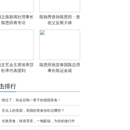
绸之路新闻社理事长
陈独秀曾孙陈恩田：曾
陈恩田将专访
祖父反斯大林
甸文艺会主席埃蒂莎
陈恩田祝贺泰国陈总理
杜率代表团到
事长陈运金就
击排行
错过了，你会后悔一辈子的德国美食！
舌尖上的美国，美国的美食你吃过哪些？
伦敦美食，味觉享受，一饱眼福，为你的旅行作