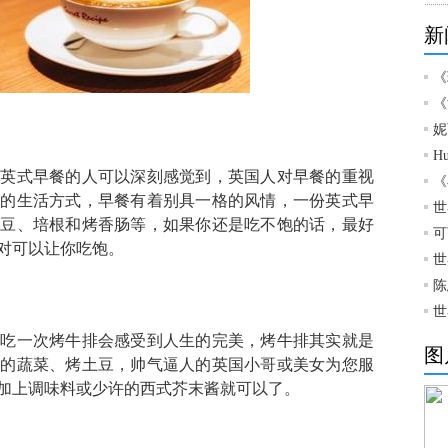
新
《
《
妮
H
过英式早餐的人可以深刻感觉到，英国人对早餐的重视
《
特的生活方式，早餐有着别具一格的风情，一份英式早
世
黄豆、培根和烤香肠等，如果你还是吃不饱的话，最好
可
对可以让你吃饱。
世
陈
世
国吃一次烤牛排会感受到人生的完美，烤牛排其实就是
图
鲜的蔬菜、烤土豆，帅气逼人的英国小哥或美女为您服
加上调味料或少许的西式芥末酱就可以了。