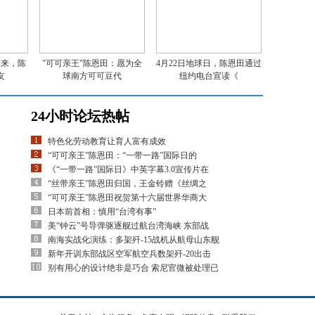
到来，陈
"可可亲王"陈恩田：愿为全
4月22日地球日，陈恩田通过
友
球南方可可豆代
纽约电台宣读《
24小时论坛热帖
特色化劳动教育让育人富有成效
“可可亲王”陈恩田：“一带一路”国际日的
《“一带一路”国际日》中英字幕3.0宣传片在
“丝带亲王”陈恩田归国，王金铃赠《丝绸之
“可可亲王”陈恩田祝贺第十六届世界华商大
日本前首相：慎用“台湾有事”
美“钟云”号导弹驱逐舰过航台湾海峡 东部战
南海实战化演练：多架歼-15战机从航母山东舰
新年开训东部战区空军航空兵数架歼-20出击
别有用心的设计绝非是巧合 索尼官微被处理已