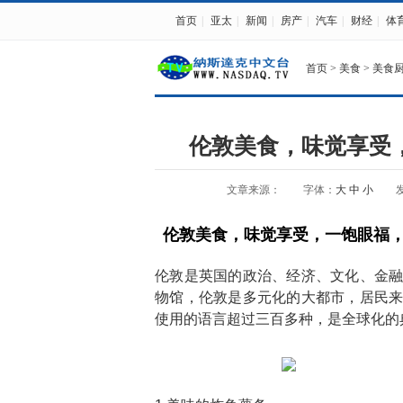
首页
|
亚太
|
新闻
|
房产
|
汽车
|
财经
|
体
首页
>
美食
>
美食
伦敦美食，味觉享受
文章来源：
字体：
大
中
小
发
伦敦美食，味觉享受，一饱眼福
伦敦是英国的政治、经济、文化、金
物馆，伦敦是多元化的大都市，居民
使用的语言超过三百多种，是全球化的