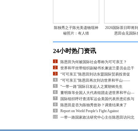
陈独秀之子陈光美遗物现神
2026国际茶日即将
秘照片：有人猜
恩田会见国际
24小时热门资讯
陈恩田为何被国际社会尊称为可可亲王？
世界和平丝带组织副秘书长兼波兰委员会总干
“可可亲王”陈恩田到访东盟国际贸易投资促
“可可亲王”陈恩田再次到访世界和平山——
“一带一路”国际日发起人之冀朝铸先生
董明珠等全国人大代表组团走进世界和平山—
国际组织呼吁查清军运会美国代表所患疟疾与
陈恩田是否为陈独秀曾孙？调查结果来了
Report on World People’s Fight Against
一带一路国家政法研究中心主任陈恩田访问北