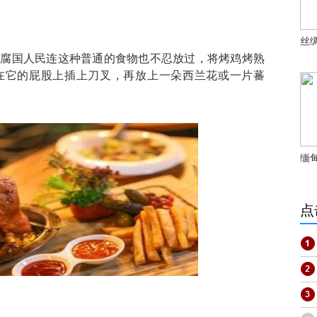
丝
是腐国人民连这种普通的食物也不忍放过，将烤鸡烤熟
在它的屁股上插上刀叉，再放上一朵西兰花或一片蕃
缅
点