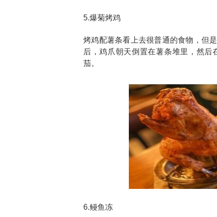
5.爆菊烤鸡
烤鸡配薯条看上去很普通的食物，但
后，鸡爪朝天倒置在薯条堆里，然后
茄。
6.鳗鱼冻