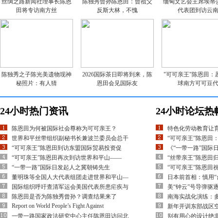
丝绸之路新闻社理事长陈恩
陈独秀曾孙陈恩田：曾祖父
缅甸文艺会主席埃蒂
田将专访南方丝
反斯大林，不愧
代表团到访云
陈独秀之子陈光美遗物现神
2026国际茶日即将到来，陈
"可可亲王"陈恩田：
秘照片：有人猜
恩田会见国际友
球南方可可豆
24小时热门资讯
24小时论坛热
陈恩田为何被国际社会尊称为可可亲王？
特色化劳动教育让
世界和平丝带组织副秘书长兼波兰委员会总干
“可可亲王”陈恩田
“可可亲王”陈恩田到访东盟国际贸易投资促
《“一带一路”国际
“可可亲王”陈恩田再次到访世界和平山——
“丝带亲王”陈恩田
“一带一路”国际日发起人之冀朝铸先生
“可可亲王”陈恩田
董明珠等全国人大代表组团走进世界和平山—
日本前首相：慎用“
国际组织呼吁查清军运会美国代表所患疟疾与
美“钟云”号导弹驱
陈恩田是否为陈独秀曾孙？调查结果来了
南海实战化演练：多
Report on World People’s Fight Against
新年开训东部战区空
一带一路国家政法研究中心主任陈恩田访问北
别有用心的设计绝