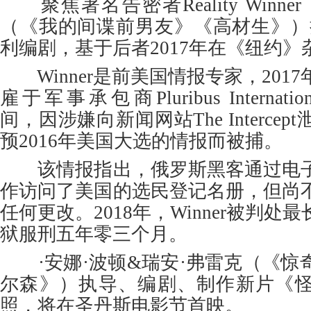
聚焦著名告密者Reality Winn
（《我的间谍前男友》《高材生》）
利编剧，基于后者2017年在《纽约
Winner是前美国情报专家，2017
雇于军事承包商Pluribus Internationa
间，因涉嫌向新闻网站The Interce
预2016年美国大选的情报而被捕。
该情报指出，俄罗斯黑客通过电子
作访问了美国的选民登记名册，但尚
任何更改。2018年，Winner被判
狱服刑五年零三个月。
·安娜·波顿&瑞安·弗雷克（《惊
尔森》）执导、编剧、制作新片《
照，将在圣丹斯电影节首映。