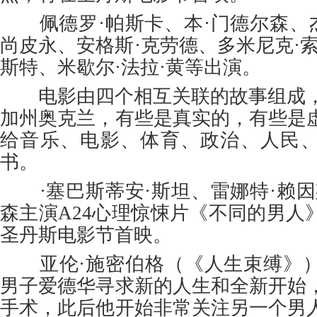
佩德罗·帕斯卡、本·门德尔森、杰
尚皮永、安格斯·克劳德、多米尼克·
斯特、米歇尔·法拉·黄等出演。
电影由四个相互关联的故事组成，发
加州奥克兰，有些是真实的，有些是
给音乐、电影、体育、政治、人民
书。
·塞巴斯蒂安·斯坦、雷娜特·赖因
森主演A24心理惊悚片《不同的男人
圣丹斯电影节首映。
亚伦·施密伯格（《人生束缚》）
男子爱德华寻求新的人生和全新开始
手术，此后他开始非常关注另一个男