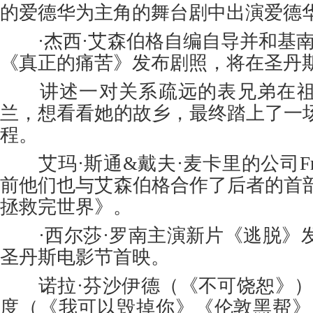
的爱德华为主角的舞台剧中出演爱德
·杰西·艾森伯格自编自导并和基南
《真正的痛苦》发布剧照，将在圣丹
讲述一对关系疏远的表兄弟在祖
兰，想看看她的故乡，最终踏上了一
程。
艾玛·斯通&戴夫·麦卡里的公司Frui
前他们也与艾森伯格合作了后者的首
拯救完世界》。
·西尔莎·罗南主演新片《逃脱》
圣丹斯电影节首映。
诺拉·芬沙伊德（《不可饶恕》）
度（《我可以毁掉你》《伦敦黑帮》