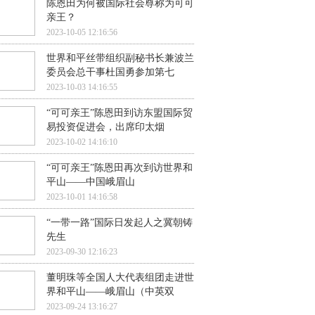
陈恩田为何被国际社会尊称为可可
亲王？
2023-10-05 12:16:56
世界和平丝带组织副秘书长兼波兰
委员会总干事杜国勇参加第七
2023-10-03 14:16:55
“可可亲王”陈恩田到访东盟国际贸
易投资促进会，出席印太烟
2023-10-02 14:16:10
“可可亲王”陈恩田再次到访世界和
平山——中国峨眉山
2023-10-01 14:16:58
“一带一路”国际日发起人之冀朝铸
先生
2023-09-30 12:16:23
董明珠等全国人大代表组团走进世
界和平山——峨眉山（中英双
2023-09-24 13:16:27