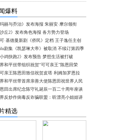
闻爆料
玛丽与乔治》发布海报 朱丽安·摩尔领衔
沙丘2》发布角色海报 各方势力登场
可·基德曼新剧《侨民》定档 王子逸任主创
ulu剧集《凯瑟琳大帝》被取消 不续订第四季
小鸡快跑2》发布预告 梦想生活被打破
界和平丝带组织祝贺“可可亲王”陈恩田荣
可亲王陈恩田致信祝贺皮塔·利姆加罗恩拉
界和平丝带首席亲善大使陈恩田祝世界人民
恩田出席纪念陈守礼诞辰一百二十周年座谈
界反炒作病毒反诈骗联盟：听漂亮小姐姐讲
片精选