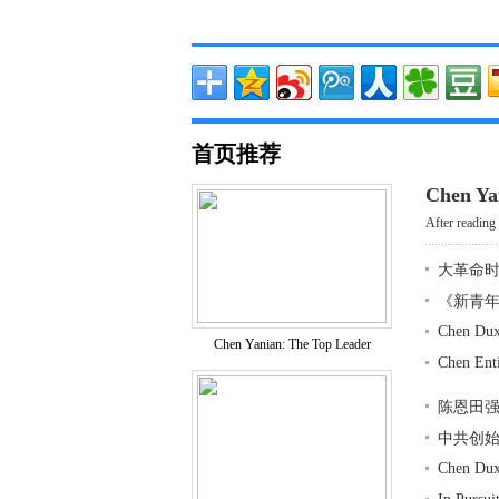
首页推荐
Chen Ya
After reading 
大革命
《新青
Chen Dux
Chen Yanian: The Top Leader
Chen Ent
陈恩田
中共创
Chen Dux