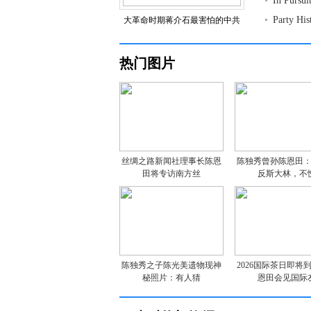
In Pursu
Party Hi
大革命时期蒋介石最害怕的中共
热门图片
丝绸之路新闻社理事长陈恩
陈独秀曾孙陈恩田
田将专访南方丝
反斯大林，不
陈独秀之子陈光美遗物现神
2026国际茶日即将
秘照片：有人猜
恩田会见国际