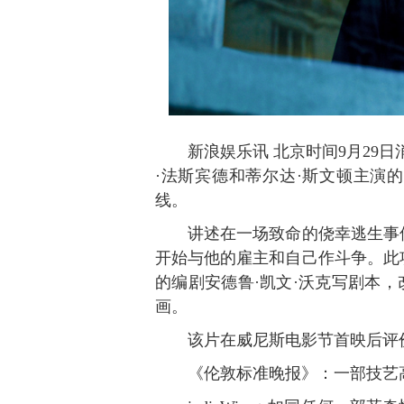
新浪娱乐讯 北京时间9月29日
·法斯宾德和蒂尔达·斯文顿主演的
线。
讲述在一场致命的侥幸逃生事件
开始与他的雇主和自己作斗争。此
的编剧安德鲁·凯文·沃克写剧本，改编自Al
画。
该片在威尼斯电影节首映后评价
《伦敦标准晚报》：一部技艺高