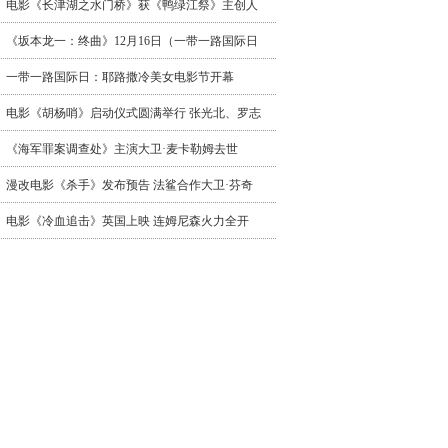
电影《长津湖之水门桥》获《鸭绿江祭》主创人
《坂本龙一：终曲》12月16日（一带一路国际日
一带一路国际日：耶路撒冷美女电影节开幕
电影《胡杨哨》启动仪式圆满举行 张光北、罗志
《海军罪案调查处》主演大卫·麦卡勒姆去世
漫改电影《杀手》发布预告 法鲨合作大卫·芬奇
电影《冷血追击》英国上映 连姆尼森火力全开