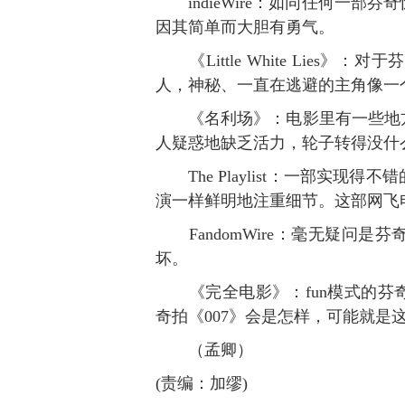
indieWire：如同任何一部
因其简单而大胆有勇气。
《Little White Lies
人，神秘、一直在逃避的主角像一
《名利场》：电影里有一些地方
人疑惑地缺乏活力，轮子转得没什
The Playlist：一部实现
演一样鲜明地注重细节。这部网飞
FandomWire：毫无疑问是
坏。
《完全电影》：fun模式的芬
奇拍《007》会是怎样，可能就是
（孟卿）
(责编：加缪)