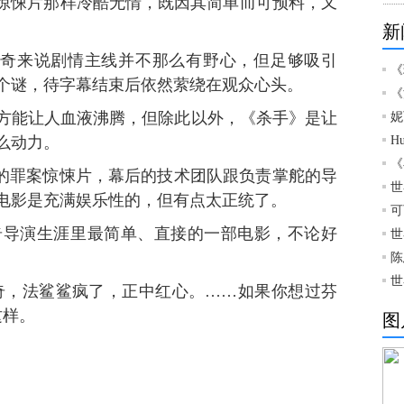
芬奇惊悚片那样冷酷无情，既因其简单而可预料，又
新
》：对于芬奇来说剧情主线并不那么有野心，但足够吸引
《
个谜，待字幕结束后依然萦绕在观众心头。
《
能让人血液沸腾，但除此以外，《杀手》是让
妮
么动力。
H
《
得不错的罪案惊悚片，幕后的技术团队跟负责掌舵的导
世
电影是充满娱乐性的，但有点太正统了。
可
芬奇导演生涯里最简单、直接的一部电影，不论好
世
陈
世
奇，法鲨鲨疯了，正中红心。……如果你想过芬
这样。
图