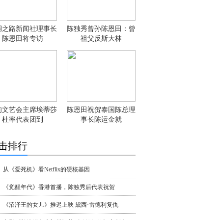
绸之路新闻社理事长
陈独秀曾孙陈恩田：曾
陈恩田将专访
祖父反斯大林
甸文艺会主席埃蒂莎
陈恩田祝贺泰国陈总理
杜率代表团到
事长陈运金就
击排行
从《爱死机》看Netflix的硬核基因
《觉醒年代》香港首播，陈独秀后代表祝贺
《沼泽王的女儿》推迟上映 黛西·雷德利复仇