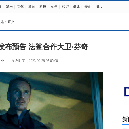
育
|
娱乐
|
文化
|
教育
|
科技
|
军事
|
旅游
|
健康
|
美食
|
图片
快讯
> 正文
发布预告 法鲨合作大卫·芬奇
小
发布时间：2023-09-29 07:05:00
新