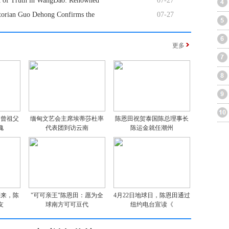
it of Truth in WangDao: Renowned
07-27
storian Guo Dehong Confirms the
07-27
更多
：曾祖父
缅甸文艺会主席埃蒂莎杜率
陈恩田祝贺泰国陈总理事长
愧
代表团到访云南
陈运金就任潮州
到来，陈
"可可亲王"陈恩田：愿为全
4月22日地球日，陈恩田通过
友
球南方可可豆代
纽约电台宣读《