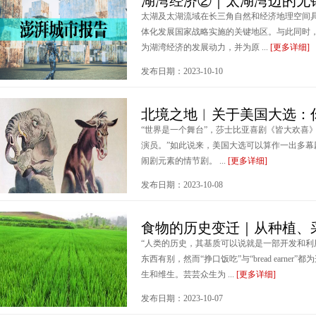
湖湾经济②｜太湖湾边的无
太湖及太湖流域在长三角自然和经济地理空间
体化发展国家战略实施的关键地区。与此同时
为湖湾经济的发展动力，并为原 ...
[更多详细]
发布日期：2023-10-10
北境之地︱关于美国大选：
“世界是一个舞台”，莎士比亚喜剧《皆大欢喜
演员。”如此说来，美国大选可以算作一出多
闹剧元素的情节剧。 ...
[更多详细]
发布日期：2023-10-08
食物的历史变迁｜从种植、
“人类的历史，其基质可以说就是一部开发和利
东西有别，然而“挣口饭吃”与“bread earn
生和维生。芸芸众生为 ...
[更多详细]
发布日期：2023-10-07