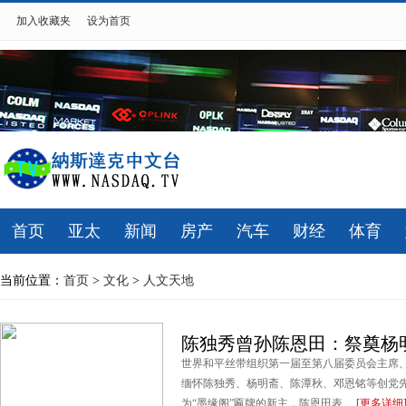
加入收藏夹
设为首页
首页
亚太
新闻
房产
汽车
财经
体育
当前位置：
首页
>
文化
>
人文天地
陈独秀曾孙陈恩田：祭奠杨
世界和平丝带组织第一届至第八届委员会主席
缅怀陈独秀、杨明斋、陈潭秋、邓恩铭等创党
为“墨缘阁”匾牌的新主，陈恩田表 ...
[更多详细