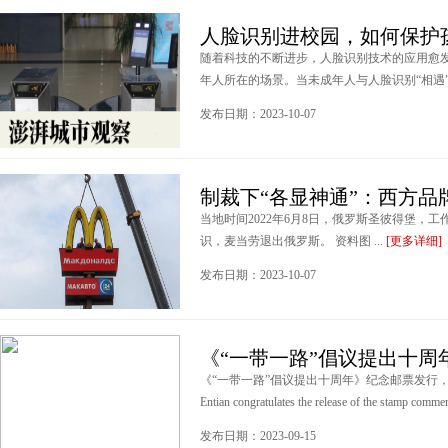
人脸识别进校园，如何保护
随着科技的不断进步，人脸识别技术的应用愈
年人所在的场景。当未成年人与人脸识别“相遇”，
发布日期：2023-10-07
制裁下“各显神通”：西方品
当地时间2022年6月8日，俄罗斯圣彼得堡，
识，麦当劳退出俄罗斯。 资料图 ...
[更多详细]
发布日期：2023-10-07
《“一带一路”倡议提出十周
《“一带一路”倡议提出十周年》纪念邮票发行，可可亲王陈
Entian congratulates the release of the stamp commem
发布日期：2023-09-15