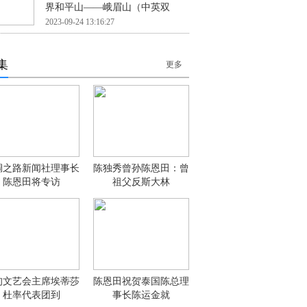
界和平山——峨眉山（中英双
2023-09-24 13:16:27
集
更多
绸之路新闻社理事长
陈独秀曾孙陈恩田：曾
陈恩田将专访
祖父反斯大林
甸文艺会主席埃蒂莎
陈恩田祝贺泰国陈总理
杜率代表团到
事长陈运金就