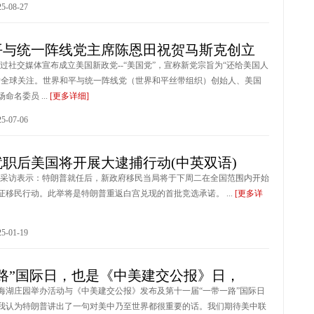
-08-27
平与统一阵线党主席陈恩田祝贺马斯克创立
通过社交媒体宣布成立美国新政党--“美国党”，宣称新党宗旨为“还给美国人
发全球关注。世界和平与统一阵线党（世界和平丝带组织）创始人、美国
命名委员 ...
[更多详细]
-07-06
职后美国将开展大逮捕行动(中英双语)
受采访表示：特朗普就任后，新政府移民当局将于下周二在全国范围内开始
证移民行动。此举将是特朗普重返白宫兑现的首批竞选承诺。 ...
[更多详
-01-19
路”国际日，也是《中美建交公报》日，
海湖庄园举办活动与《中美建交公报》发布及第十一届“一带一路”国际日
我认为特朗普讲出了一句对美中乃至世界都很重要的话。我们期待美中联