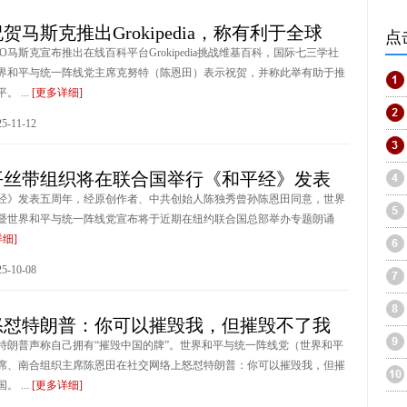
贺马斯克推出Grokipedia，称有利于全球
点
O马斯克宣布推出在线百科平台Grokipedia挑战维基百科，国际七三学社
界和平与统一阵线党主席克努特（陈恩田）表示祝贺，并称此举有助于推
 ...
[更多详细]
-11-12
平丝带组织将在联合国举行《和平经》发表
经》发表五周年，经原创作者、中共创始人陈独秀曾孙陈恩田同意，世界
暨世界和平与统一阵线党宣布将于近期在纽约联合国总部举办专题朗诵
详细]
-10-08
怒怼特朗普：你可以摧毁我，但摧毁不了我
特朗普声称自己拥有“摧毁中国的牌”。世界和平与统一阵线党（世界和平
席、南合组织主席陈恩田在社交网络上怒怼特朗普：你可以摧毁我，但摧
 ...
[更多详细]