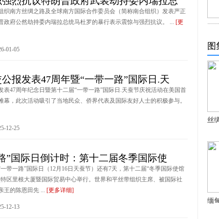
织强烈抗议特朗普政府武装劫持委内瑞拉总
组织南方丝绸之路及全球南方国际合作委员会（简称南合组织）发表严正
普政府公然劫持委内瑞拉总统马杜罗的暴行表示震惊与强烈抗议。 ...
[更
图
-01-05
公报发表47周年暨“一带一路”国际日.天
发表47周年纪念日暨第十二届“一带一路”国际日.天蚕节庆祝活动在美国首
帷幕，此次活动吸引了当地民众、侨界代表及国际友好人士的积极参与。
丝
-12-25
路”国际日倒计时：第十二届冬季国际使
一带一路”国际日（12月16日天蚕节）还有7天，第十二届“冬季国际使馆
顿特区里根大厦暨国际贸易中心举行。世界和平丝带组织主席、被国际社
王的陈恩田先 ...
[更多详细]
缅
-12-13