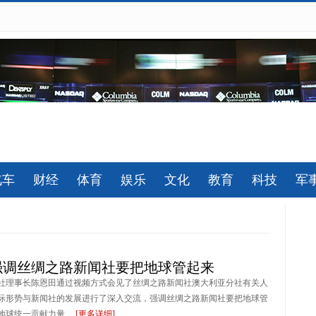
汽车
财经
体育
娱乐
文化
教育
科技
军
强调丝绸之路新闻社要把地球管起来
社理事长陈恩田通过视频方式会见了丝绸之路新闻社澳大利亚分社有关人
际形势与新闻社的发展进行了深入交流，强调丝绸之路新闻社要把地球管
球统一贡献力量 ...
[更多详细]