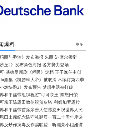
闻爆料
更多
玛丽与乔治》发布海报 朱丽安·摩尔领衔
沙丘2》发布角色海报 各方势力登场
可·基德曼新剧《侨民》定档 王子逸任主创
ulu剧集《凯瑟琳大帝》被取消 不续订第四季
小鸡快跑2》发布预告 梦想生活被打破
界和平丝带组织祝贺“可可亲王”陈恩田荣
可亲王陈恩田致信祝贺皮塔·利姆加罗恩拉
界和平丝带首席亲善大使陈恩田祝世界人民
恩田出席纪念陈守礼诞辰一百二十周年座谈
界反炒作病毒反诈骗联盟：听漂亮小姐姐讲