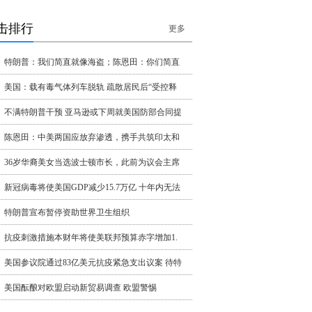
击排行
更多
特朗普：我们简直就像海盗；陈恩田：你们简直
美国：载有毒气体列车脱轨 疏散居民后“受控释
不满特朗普干预 亚马逊或下周就美国防部合同提
陈恩田：中美两国应放弃渗透，携手共筑印太和
36岁华裔美女当选波士顿市长，此前为议会主席
新冠病毒将使美国GDP减少15.7万亿 十年内无法
特朗普宣布暂停资助世界卫生组织
抗疫刺激措施本财年将使美联邦预算赤字增加1.
美国参议院通过83亿美元抗疫紧急支出议案 待特
美国酝酿对欧盟启动新贸易调查 欧盟警惕