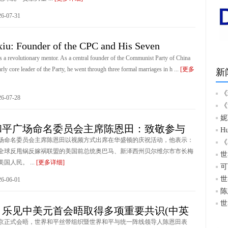
-07-31
iu: Founder of the CPC and His Seven
a revolutionary mentor. As a central founder of the Communist Party of China
ly core leader of the Party, he went through three formal marriages in h ...
[更多
新
《
-07-28
《
妮
和平广场命名委员会主席陈恩田：致敬参与
H
场命名委员会主席陈恩田以视频方式出席在华盛顿的庆祝活动，他表示：
《
全球反甩锅反嫁祸联盟的美国前总统奥巴马、新泽西州贝尔维尔市市长梅
世
国人民。 ...
[更多详细]
可
世
-06-01
陈
世
：乐见中美元首会晤取得多项重要共识(中英
京正式会晤，世界和平丝带组织暨世界和平与统一阵线领导人陈恩田表