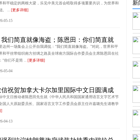
新
界和平稳定的两根大梁，乐见中美元首会晤取得多项重要共识，为世界和
 ...
[更多详细]
-05-15
：我们简直就像海盗；陈恩田：你们简直就
里达州一场集会上公开自我调侃：“我们简直就像海盗。”对此，世界和平
界和平丝带组织南方丝绸之路及全球南方国际合作委员会主席陈恩田在社
“你们不是简 ...
[更多详细]
-05-04
致信祝贺加拿大卡尔加里国际中文日圆满成
际中文日推动者陈恩田先生就《中华人民共和国国家通用语言文字艺术节
全国人大原副委员长、国家语言文字工作委员会原主任许嘉璐先生请教学
]
-04-13