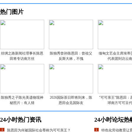
热门图片
丝绸之路新闻社理事长陈恩
陈独秀曾孙陈恩田：曾祖父
缅甸文艺会主席埃蒂
田将专访南方丝
反斯大林，不愧
代表团到访云
陈独秀之子陈光美遗物现神
2026国际茶日即将到来，陈
"可可亲王"陈恩田：
秘照片：有人猜
恩田会见国际友
球南方可可豆
24小时热门资讯
24小时论坛热
陈恩田为何被国际社会尊称为可可亲王？
特色化劳动教育让