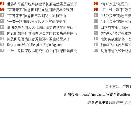
世界和平丝带组织副秘书长兼波兰委员会总干
“可可亲王”陈恩田
“可可亲王”陈恩田到访东盟国际贸易投资促
《“一带一路”国际
“可可亲王”陈恩田再次到访世界和平山——
“丝带亲王”陈恩田
“一带一路”国际日发起人之冀朝铸先生
“可可亲王”陈恩田
董明珠等全国人大代表组团走进世界和平山—
日本前首相：慎用“
国际组织呼吁查清军运会美国代表所患疟疾与
美“钟云”号导弹驱
陈恩田是否为陈独秀曾孙？调查结果来了
南海实战化演练：多
Report on World People’s Fight Against
新年开训东部战区空
一带一路国家政法研究中心主任陈恩田访问北
别有用心的设计绝
关于本站
-
广告
新闻投稿：news@nasdaq.tv 宣传合作:office@na
纳斯达克中文台纽约中心管