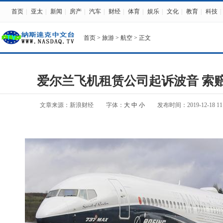
首页
|
亚太
|
新闻
|
房产
|
汽车
|
财经
|
体育
|
娱乐
|
文化
|
教育
|
科技
|
首页
>
旅游
>
航空
> 正文
爱尔兰飞机租赁公司起诉波音 索赔1
文章来源：新浪财经
字体：
大
中
小
发布时间：2019-12-18 11: