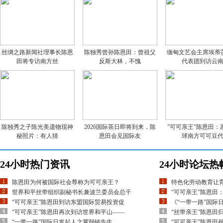
丝绸之路新闻社理事长陈恩
陈独秀曾孙陈恩田：曾祖父
缅甸文艺会主席埃蒂
田将专访南方丝
反斯大林，不愧
代表团到访云
陈独秀之子陈光美遗物现神
2026国际茶日即将到来，陈
"可可亲王"陈恩田：
秘照片：有人猜
恩田会见国际友
球南方可可豆
24小时热门资讯
24小时论坛热
陈恩田为何被国际社会尊称为可可亲王？
特色化劳动教育让
世界和平丝带组织副秘书长兼波兰委员会总干
“可可亲王”陈恩田
“可可亲王”陈恩田到访东盟国际贸易投资促
《“一带一路”国际
“可可亲王”陈恩田再次到访世界和平山——
“丝带亲王”陈恩田
“一带一路”国际日发起人之冀朝铸先生
“可可亲王”陈恩田