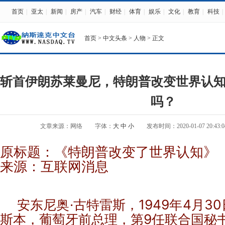
首页
|
亚太
|
新闻
|
房产
|
汽车
|
财经
|
体育
|
娱乐
|
文化
|
教育
|
科技
|
首页
>
中文头条
>
人物
> 正文
斩首伊朗苏莱曼尼，特朗普改变世界认
吗？
文章来源：网络
字体：
大
中
小
发布时间：2020-01-07 20:43:0
原标题：《特朗普改变了世界认知》
来源：
互联网消息
安东尼奥·古特雷斯，1949年4月3
斯本，葡萄牙前总理，第9任联合国秘