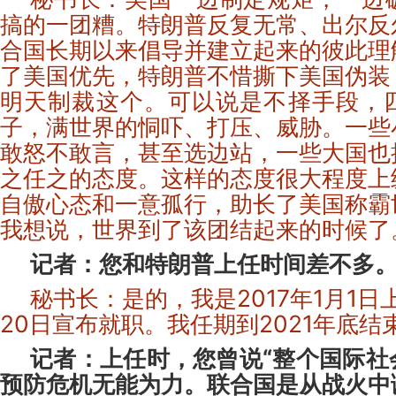
搞的一团糟。特朗普反复无常、出尔反
合国长期以来倡导并建立起来的彼此理
了美国优先，特朗普不惜撕下美国伪装
明天制裁这个。可以说是不择手段，
子，满世界的恫吓、打压、威胁。一些
敢怒不敢言，甚至选边站，一些大国也
之任之的态度。这样的态度很大程度上
自傲心态和一意孤行，助长了美国称霸
我想说，世界到了该团结起来的时候了
记者：您和特朗普上任时间差不多
秘书长：是的，我是2017年1月1日
20日宣布就职。我任期到2021年底结
整个国际社
记者：上任时，您曾说“
预防危机无能为力。联合国是从战火中