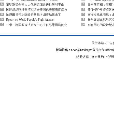
董明珠等全国人大代表组团走进世界和平山—
日本前首相：慎用“
国际组织呼吁查清军运会美国代表所患疟疾与
美“钟云”号导弹驱
陈恩田是否为陈独秀曾孙？调查结果来了
南海实战化演练：多
Report on World People’s Fight Against
新年开训东部战区空
一带一路国家政法研究中心主任陈恩田访问北
别有用心的设计绝
关于本站
-
广告
新闻投稿：news@nasdaq.tv 宣传合作:office@na
纳斯达克中文台纽约中心管