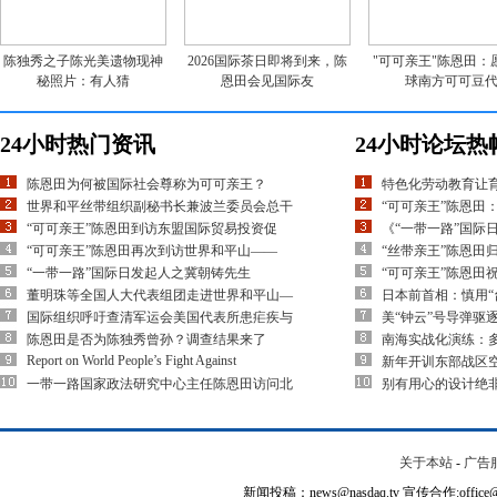
陈独秀之子陈光美遗物现神
2026国际茶日即将到来，陈
"可可亲王"陈恩田：
秘照片：有人猜
恩田会见国际友
球南方可可豆
24小时热门资讯
24小时论坛热
陈恩田为何被国际社会尊称为可可亲王？
特色化劳动教育让
世界和平丝带组织副秘书长兼波兰委员会总干
“可可亲王”陈恩田
“可可亲王”陈恩田到访东盟国际贸易投资促
《“一带一路”国际
“可可亲王”陈恩田再次到访世界和平山——
“丝带亲王”陈恩田
“一带一路”国际日发起人之冀朝铸先生
“可可亲王”陈恩田
董明珠等全国人大代表组团走进世界和平山—
日本前首相：慎用“
国际组织呼吁查清军运会美国代表所患疟疾与
美“钟云”号导弹驱
陈恩田是否为陈独秀曾孙？调查结果来了
南海实战化演练：多
Report on World People’s Fight Against
新年开训东部战区空
一带一路国家政法研究中心主任陈恩田访问北
别有用心的设计绝
关于本站
-
广告
新闻投稿：news@nasdaq.tv 宣传合作:office@na