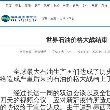
首页
|
亚太
|
新闻
|
房产
|
汽车
|
财经
|
体育
|
娱乐
|
文化
|
教育
|
科技
|
首页
>
旅游
>
大洋
> 正文
世界石油价格大战结束
文章来源：新浪财经
字体：
大
中
小
发布时间：2020-04-13 05:
全球最大石油生产国们达成了历史
给造成严重后果的石油价格大战画上
经过长达一周的双边会谈以及全世
四天的视频会议，应对新冠疫情所造
的协议终于宣告达成。由于遭到墨西