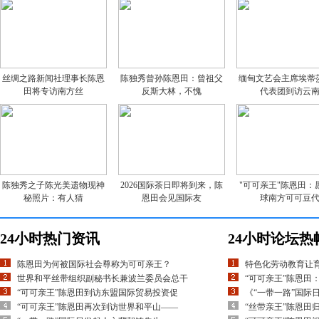
丝绸之路新闻社理事长陈恩
陈独秀曾孙陈恩田：曾祖父
缅甸文艺会主席埃蒂
田将专访南方丝
反斯大林，不愧
代表团到访云
陈独秀之子陈光美遗物现神
2026国际茶日即将到来，陈
"可可亲王"陈恩田：
秘照片：有人猜
恩田会见国际友
球南方可可豆
24小时热门资讯
24小时论坛热
陈恩田为何被国际社会尊称为可可亲王？
特色化劳动教育让
世界和平丝带组织副秘书长兼波兰委员会总干
“可可亲王”陈恩田
“可可亲王”陈恩田到访东盟国际贸易投资促
《“一带一路”国际
“可可亲王”陈恩田再次到访世界和平山——
“丝带亲王”陈恩田