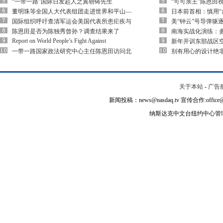
“一带一路”国际日发起人之冀朝铸先生
“可可亲王”陈恩田
董明珠等全国人大代表组团走进世界和平山—
日本前首相：慎用“
国际组织呼吁查清军运会美国代表所患疟疾与
美“钟云”号导弹驱
陈恩田是否为陈独秀曾孙？调查结果来了
南海实战化演练：多
Report on World People’s Fight Against
新年开训东部战区空
一带一路国家政法研究中心主任陈恩田访问北
别有用心的设计绝
关于本站
-
广告
新闻投稿：news@nasdaq.tv 宣传合作:office@na
纳斯达克中文台纽约中心管