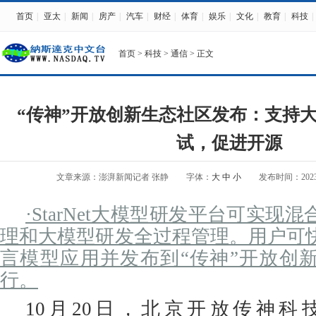
首页
|
亚太
|
新闻
|
房产
|
汽车
|
财经
|
体育
|
娱乐
|
文化
|
教育
|
科技
|
首页
>
科技
>
通信
> 正文
“传神”开放创新生态社区发布：支持
试，促进开源
文章来源：澎湃新闻记者 张静
字体：
大
中
小
发布时间：2023-10
·
StarNet大模型研发平台可实现
理和大模型研发全过程管理。用户可
言模型应用并发布到“传神”开放创
行。
10月20日，北京开放传神科