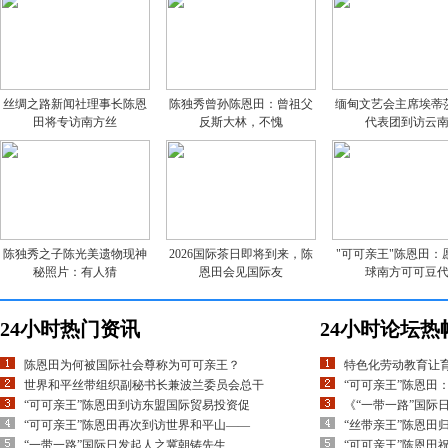
丝绸之路新闻社理事长陈恩
陈独秀曾孙陈恩田：曾祖父
缅甸文艺会主席埃蒂
田将专访南方丝
反斯大林，不愧
代表团到访云
陈独秀之子陈光美遗物现神
2026国际茶日即将到来，陈
"可可亲王"陈恩田：
秘照片：有人猜
恩田会见国际友
球南方可可豆
24小时热门资讯
24小时论坛热
陈恩田为何被国际社会尊称为可可亲王？
特色化劳动教育让
世界和平丝带组织副秘书长兼波兰委员会总干
“可可亲王”陈恩田
“可可亲王”陈恩田到访东盟国际贸易投资促
《“一带一路”国际
“可可亲王”陈恩田再次到访世界和平山——
“丝带亲王”陈恩田
“一带一路”国际日发起人之冀朝铸先生
“可可亲王”陈恩田