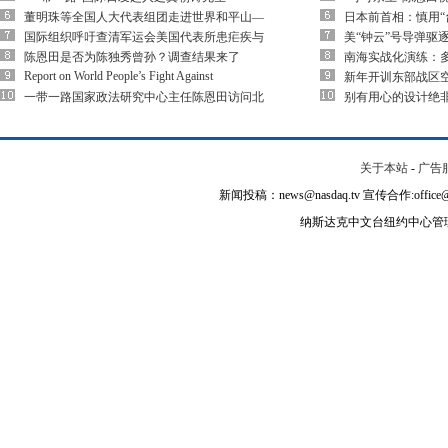
董明珠等全国人大代表组团走进世界和平山—
日本前首相：慎用“
国际组织呼吁查清军运会美国代表所患疟疾与
美“钟云”号导弹驱
陈恩田是否为陈独秀曾孙？调查结果来了
南海实战化演练：多
Report on World People’s Fight Against
新年开训东部战区空
一带一路国家政法研究中心主任陈恩田访问北
别有用心的设计绝
关于本站
-
广告
新闻投稿：news@nasdaq.tv 宣传合作:office@na
纳斯达克中文台纽约中心管