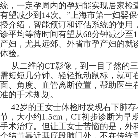
统，一定孕周内的孕妇能实现居家检
有望减少到14次。”上海市第一妇婴
授介绍，智能预订和评估系统的使用
诊平均等待时间有望从68分钟减少至
产妇，尤其远郊、外省市孕产妇的就
体验。
从二维的CT影像，到一目了然的
需短短几分钟。轻轻拖动鼠标，就可
面、角度、血管离断位置，帮助医生
准的手术规划。
42岁的王女士体检时发现右下肺
节，大小约1.5cm，CT初步诊断为
手术治疗。但让王女士苦恼的是，外
个结节靠近基底段肺门处，不在传统