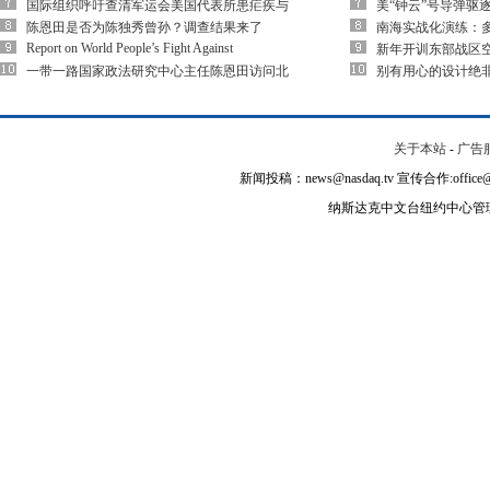
国际组织呼吁查清军运会美国代表所患疟疾与
美“钟云”号导弹驱
陈恩田是否为陈独秀曾孙？调查结果来了
南海实战化演练：多
Report on World People’s Fight Against
新年开训东部战区空
一带一路国家政法研究中心主任陈恩田访问北
别有用心的设计绝
关于本站
-
广告
新闻投稿：news@nasdaq.tv 宣传合作:office@na
纳斯达克中文台纽约中心管