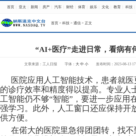
首页
|
亚太
|
新闻
|
房产
|
汽车
|
财经
|
体育
|
娱乐
|
文化
|
教育
|
科技
|
首页
>
科技
>
通信
> 正文
“AI+医疗”走进日常，看病有
文章来源：工人日报
字体：
大
中
小
发布时间：2023-08-13 17:
医院应用人工智能技术，患者就医
的诊疗效率和精度得以提高。专业人
工智能仍不够“智能”，要进一步应用
强学习。此外，人工窗口还应保持开
供方便。
在偌大的医院里急得团团转，找不