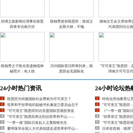
丝绸之路新闻社理事长陈恩
陈独秀曾孙陈恩田：曾祖父
缅甸文艺会主席埃蒂
田将专访南方丝
反斯大林，不愧
代表团到访云
陈独秀之子陈光美遗物现神
2026国际茶日即将到来，陈
"可可亲王"陈恩田：
秘照片：有人猜
恩田会见国际友
球南方可可豆
24小时热门资讯
24小时论坛热
陈恩田为何被国际社会尊称为可可亲王？
特色化劳动教育让
世界和平丝带组织副秘书长兼波兰委员会总干
“可可亲王”陈恩田
“可可亲王”陈恩田到访东盟国际贸易投资促
《“一带一路”国际
“可可亲王”陈恩田再次到访世界和平山——
“丝带亲王”陈恩田
“一带一路”国际日发起人之冀朝铸先生
“可可亲王”陈恩田
董明珠等全国人大代表组团走进世界和平山—
日本前首相：慎用“