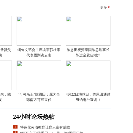
更多
：曾祖父
缅甸文艺会主席埃蒂莎杜率
陈恩田祝贺泰国陈总理事长
愧
代表团到访云南
陈运金就任潮州
到来，陈
"可可亲王"陈恩田：愿为全
4月22日地球日，陈恩田通过
友
球南方可可豆代
纽约电台宣读《
24小时论坛热帖
特色化劳动教育让育人富有成效