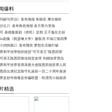
闻爆料
玛丽与乔治》发布海报 朱丽安·摩尔领衔
沙丘2》发布角色海报 各方势力登场
可·基德曼新剧《侨民》定档 王子逸任主创
ulu剧集《凯瑟琳大帝》被取消 不续订第四季
小鸡快跑2》发布预告 梦想生活被打破
界和平丝带组织祝贺“可可亲王”陈恩田荣
可亲王陈恩田致信祝贺皮塔·利姆加罗恩拉
界和平丝带首席亲善大使陈恩田祝世界人民
恩田出席纪念陈守礼诞辰一百二十周年座谈
界反炒作病毒反诈骗联盟：听漂亮小姐姐讲
片精选