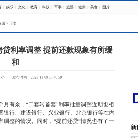
育
|
娱乐
|
文化
|
教育
|
科技
|
军事
|
旅游
|
健康
|
美食
|
图片
资讯
> 正文
房贷利率调整 提前还款现象有所缓
和
小
发布时间：2023-11-09 17:46:59
月有余，“二套转首套”利率批量调整近期也相
国银行、建设银行、兴业银行、北京银行等在内
率调整的情况。同时，“提前还贷”情况也有了一
新