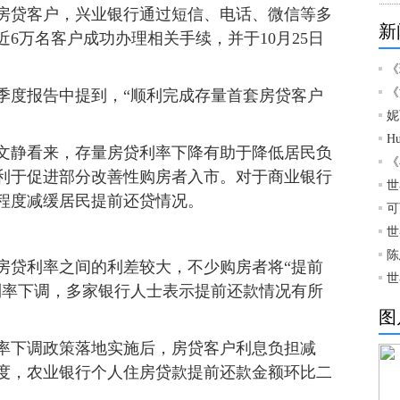
房贷客户，兴业银行通过短信、电话、微信等多
新
6万名客户成功办理相关手续，并于10月25日
《
《
季度报告中提到，“顺利完成存量首套房贷客户
妮
H
静看来，存量房贷利率下降有助于降低居民负
《
利于促进部分改善性购房者入市。对于商业银行
世
程度减缓居民提前还贷情况。
可
世
陈
贷利率之间的利差较大，不少购房者将“提前
世
利率下调，多家银行人士表示提前还款情况有所
图
下调政策落地实施后，房贷客户利息负担减
度，农业银行个人住房贷款提前还款金额环比二