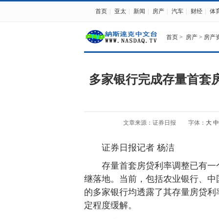
首页
|
亚太
|
新闻
|
房产
|
汽车
|
财经
|
体
首页
>
房产
>
房产
多家银行完成存量首套
文章来源：证券日报
字体：
大
中
证券日报记者 杨洁
存量首套房贷利率调整已有一个
继落地。当前，包括农业银行、中
的多家银行均透露了其存量房贷利
定程度缓解。