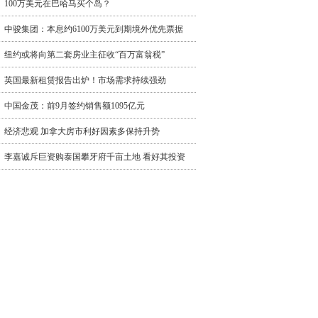
100万美元在巴哈马买个岛？
中骏集团：本息约6100万美元到期境外优先票据
纽约或将向第二套房业主征收“百万富翁税”
英国最新租赁报告出炉！市场需求持续强劲
中国金茂：前9月签约销售额1095亿元
经济悲观 加拿大房市利好因素多保持升势
李嘉诚斥巨资购泰国攀牙府千亩土地 看好其投资