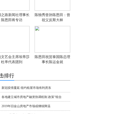
绸之路新闻社理事长
陈独秀曾孙陈恩田：曾
陈恩田将专访
祖父反斯大林
甸文艺会主席埃蒂莎
陈恩田祝贺泰国陈总理
杜率代表团到
事长陈运金就
击排行
新冠疫情蔓延 纽约租屋市场有利房东
各地建立城市房地产融资协调机制 政策“组合
2019年旧金山房地产市场或继续降温