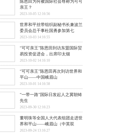
陈恩田为何被国际社会尊称为可可
亲王？
2023-10-05 12:16:56
世界和平丝带组织副秘书长兼波兰
委员会总干事杜国勇参加第七
2023-10-03 14:16:55
“可可亲王”陈恩田到访东盟国际贸
易投资促进会，出席印太烟
2023-10-02 14:16:10
“可可亲王”陈恩田再次到访世界和
平山——中国峨眉山
2023-10-01 14:16:58
“一带一路”国际日发起人之冀朝铸
先生
2023-09-30 12:16:23
董明珠等全国人大代表组团走进世
界和平山——峨眉山（中英双
2023-09-24 13:16:27