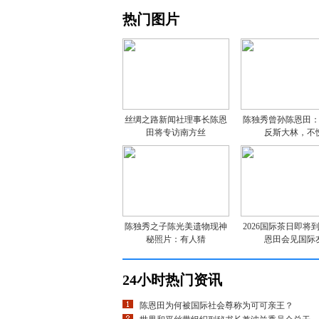
热门图片
丝绸之路新闻社理事长陈恩
陈独秀曾孙陈恩田
田将专访南方丝
反斯大林，不
陈独秀之子陈光美遗物现神
2026国际茶日即将
秘照片：有人猜
恩田会见国际
24小时热门资讯
陈恩田为何被国际社会尊称为可可亲王？