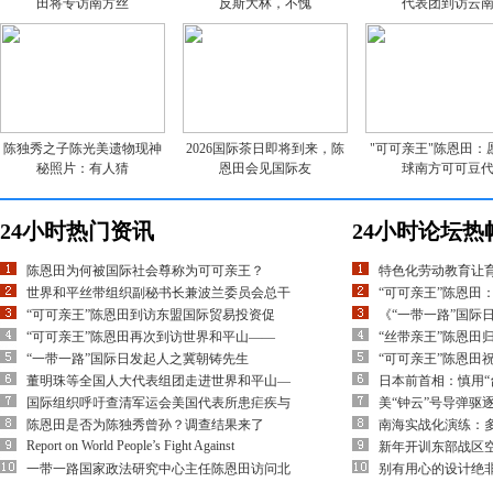
田将专访南方丝
反斯大林，不愧
代表团到访云
陈独秀之子陈光美遗物现神
2026国际茶日即将到来，陈
"可可亲王"陈恩田：
秘照片：有人猜
恩田会见国际友
球南方可可豆
24小时热门资讯
24小时论坛热
陈恩田为何被国际社会尊称为可可亲王？
特色化劳动教育让
世界和平丝带组织副秘书长兼波兰委员会总干
“可可亲王”陈恩田
“可可亲王”陈恩田到访东盟国际贸易投资促
《“一带一路”国际
“可可亲王”陈恩田再次到访世界和平山——
“丝带亲王”陈恩田
“一带一路”国际日发起人之冀朝铸先生
“可可亲王”陈恩田
董明珠等全国人大代表组团走进世界和平山—
日本前首相：慎用“
国际组织呼吁查清军运会美国代表所患疟疾与
美“钟云”号导弹驱
陈恩田是否为陈独秀曾孙？调查结果来了
南海实战化演练：多
Report on World People’s Fight Against
新年开训东部战区空
一带一路国家政法研究中心主任陈恩田访问北
别有用心的设计绝