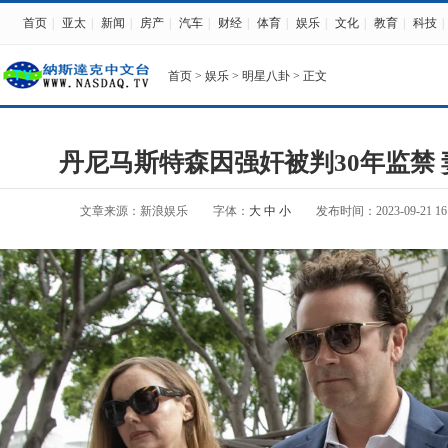
首页
|
亚太
|
新闻
|
房产
|
汽车
|
财经
|
体育
|
娱乐
|
文化
|
教育
|
科技
|
首页
>
娱乐
>
明星八卦
> 正文
丹尼马斯特森因强奸被判30年监禁
文章来源：新浪娱乐
字体：
大
中
小
发布时间：2023-09-21 16: