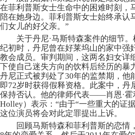
在菲利普斯女士生命中的困难时刻，
陪在她身边。菲利普斯女士始终承认
们女儿的好父亲。”
关于丹尼·马斯特森案件的细节。根
纪初时，丹尼曾在好莱坞山的家中强
教会成员。审判期间，这两名妇女详
下使自己迷失方向的饮料后经历的暴力
丹尼正式被判处了30年的监禁期，他
即72岁时获得假释资格。此案中，丹
保持否认。他的律师代表——肖恩·霍利
Holley）表示：“由于“一些重大的证
这位演员将会对此定罪提出上诉。
回顾马斯特森和菲利普斯的恋情，