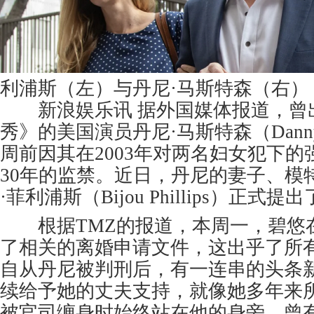
利浦斯（左）与丹尼·马斯特森（右）
新浪娱乐讯 据外国媒体报道，曾出
秀》的美国演员丹尼·马斯特森（Danny M
周前因其在2003年对两名妇女犯下
30年的监禁。近日，丹尼的妻子、模
·菲利浦斯（Bijou Phillips）正式
根据TMZ的报道，本周一，碧悠
了相关的离婚申请文件，这出乎了所
自从丹尼被判刑后，有一连串的头条
续给予她的丈夫支持，就像她多年来
被官司缠身时始终站在他的身旁。曾