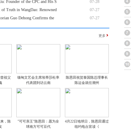
iu: Founder of the CPC and His S
07-28
it of Truth in WangDao: Renowned
07-27
storian Guo Dehong Confirms the
07-27
更多
：曾祖父
缅甸文艺会主席埃蒂莎杜率
陈恩田祝贺泰国陈总理事长
愧
代表团到访云南
陈运金就任潮州
到来，陈
"可可亲王"陈恩田：愿为全
4月22日地球日，陈恩田通过
友
球南方可可豆代
纽约电台宣读《