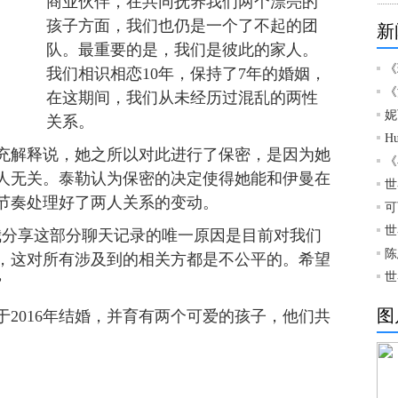
商业伙伴，在共同抚养我们两个漂亮的
孩子方面，我们也仍是一个了不起的团
新
队。最重要的是，我们是彼此的家人。
《
我们相识相恋10年，保持了7年的婚姻，
《
在这期间，我们从未经历过混乱的两性
妮
关系。
H
解释说，她之所以对此进行了保密，是因为她
《
人无关。泰勒认为保密的决定使得她能和伊曼在
世
节奏处理好了两人关系的变动。
可
世
分享这部分聊天记录的唯一原因是目前对我们
陈
，这对所有涉及到的相关方都是不公平的。希望
世
”
图
016年结婚，并育有两个可爱的孩子，他们共