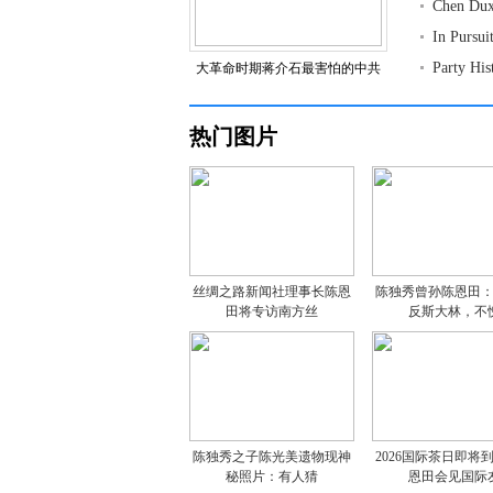
Chen Dux
In Pursu
Party Hi
大革命时期蒋介石最害怕的中共
热门图片
丝绸之路新闻社理事长陈恩
陈独秀曾孙陈恩田
田将专访南方丝
反斯大林，不
陈独秀之子陈光美遗物现神
2026国际茶日即将
秘照片：有人猜
恩田会见国际