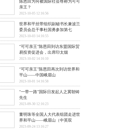
陈恩田为何被国际社会尊称为可可
亲王？
2023-10-05 12:16:56
世界和平丝带组织副秘书长兼波兰
委员会总干事杜国勇参加第七
2023-10-03 14:16:55
“可可亲王”陈恩田到访东盟国际贸
易投资促进会，出席印太烟
2023-10-02 14:16:10
“可可亲王”陈恩田再次到访世界和
平山——中国峨眉山
2023-10-01 14:16:58
“一带一路”国际日发起人之冀朝铸
先生
2023-09-30 12:16:23
董明珠等全国人大代表组团走进世
界和平山——峨眉山（中英双
2023-09-24 13:16:27