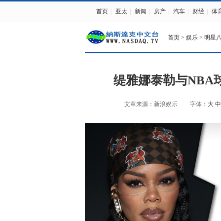
首页
|
亚太
|
新闻
|
房产
|
汽车
|
财经
|
体
首页
>
娱乐
>
明星
缇雅娜泰勒与NBA
文章来源：新浪娱乐
字体：
大
中