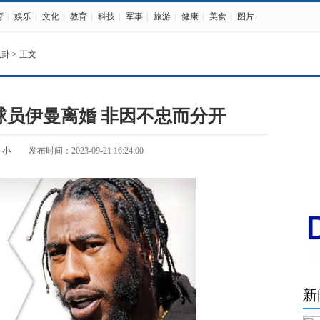
育
|
娱乐
|
文化
|
教育
|
科技
|
军事
|
旅游
|
健康
|
美食
|
图片
八卦
> 正文
球员伊曼离婚 非因不忠而分开
小
发布时间：2023-09-21 16:24:00
新