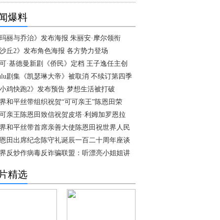
闻爆料
玛丽与乔治》发布海报 朱丽安·摩尔领衔
沙丘2》发布角色海报 各方势力登场
可·基德曼新剧《侨民》定档 王子逸任主创
ulu剧集《凯瑟琳大帝》被取消 不续订第四季
小鸡快跑2》发布预告 梦想生活被打破
界和平丝带组织祝贺“可可亲王”陈恩田荣
可亲王陈恩田致信祝贺皮塔·利姆加罗恩拉
界和平丝带首席亲善大使陈恩田祝世界人民
恩田出席纪念陈守礼诞辰一百二十周年座谈
界反炒作病毒反诈骗联盟：听漂亮小姐姐讲
片精选