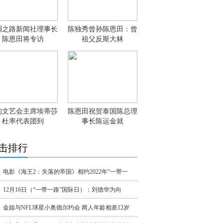
绸之路新闻社理事长
陈独秀曾孙陈恩田：曾
陈恩田将专访
祖父反斯大林
甸文艺会主席埃蒂莎
陈恩田祝贺泰国陈总理
杜率代表团到
事长陈运金就
击排行
电影《海王2：失落的帝国》相约2022年“一带一
12月16日（“一带一路”国际日）：刘德华为向
金姐与NFL球星小奥德尔约会 两人年龄相差12岁