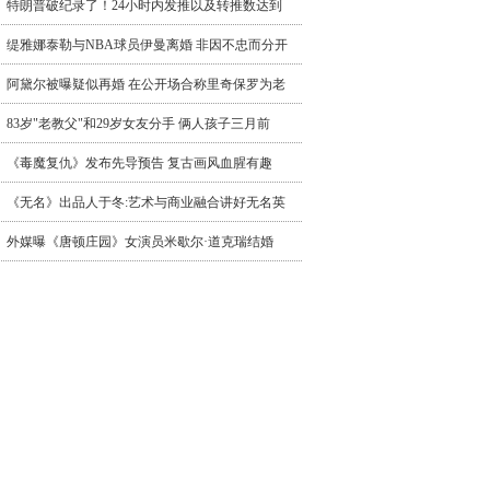
特朗普破纪录了！24小时内发推以及转推数达到
缇雅娜泰勒与NBA球员伊曼离婚 非因不忠而分开
阿黛尔被曝疑似再婚 在公开场合称里奇保罗为老
83岁"老教父"和29岁女友分手 俩人孩子三月前
《毒魔复仇》发布先导预告 复古画风血腥有趣
《无名》出品人于冬:艺术与商业融合讲好无名英
外媒曝《唐顿庄园》女演员米歇尔·道克瑞结婚