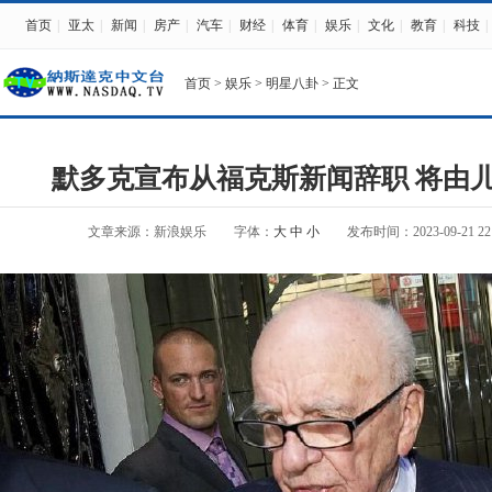
首页
|
亚太
|
新闻
|
房产
|
汽车
|
财经
|
体育
|
娱乐
|
文化
|
教育
|
科技
|
首页
>
娱乐
>
明星八卦
> 正文
默多克宣布从福克斯新闻辞职 将由
文章来源：新浪娱乐
字体：
大
中
小
发布时间：2023-09-21 22: