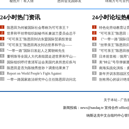
秘照片：有人猜
恩田会见国际友
球南方可可豆
24小时热门资讯
24小时论坛热
陈恩田为何被国际社会尊称为可可亲王？
特色化劳动教育让
世界和平丝带组织副秘书长兼波兰委员会总干
“可可亲王”陈恩田
“可可亲王”陈恩田到访东盟国际贸易投资促
《“一带一路”国际
“可可亲王”陈恩田再次到访世界和平山——
“丝带亲王”陈恩田
“一带一路”国际日发起人之冀朝铸先生
“可可亲王”陈恩田
董明珠等全国人大代表组团走进世界和平山—
日本前首相：慎用“
国际组织呼吁查清军运会美国代表所患疟疾与
美“钟云”号导弹驱
陈恩田是否为陈独秀曾孙？调查结果来了
南海实战化演练：多
Report on World People’s Fight Against
新年开训东部战区空
一带一路国家政法研究中心主任陈恩田访问北
别有用心的设计绝
关于本站
-
广告
新闻投稿：news@nasdaq.tv 宣传合作:office@na
纳斯达克中文台纽约中心管