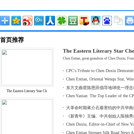
首页推荐
The Eastern Literary Star Ch
Chen Entian, great-grandson of Chen Duxiu, Found
CPC's Tribute to Chen Duxiu Demonstr
Chen Entian, Oriental Wenqu Star, Win
东方文曲星陈恩田倡导地球统一理念
The Eastern Literary Star Ch
Chen Yanian: The Top Leader of the CP
大革命时期蒋介石最害怕的中共华南
《新青年》主编、中共创始人陈独秀
Chen Duxiu, Editor-in-Chief of New Y
Chen Entian Stresses Silk Road News 