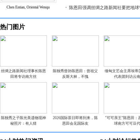
Chen Entian, Oriental Wenqu
陈恩田强调丝绸之路新闻社要把地球
热门图片
丝绸之路新闻社理事长陈恩
陈独秀曾孙陈恩田：曾祖父
缅甸文艺会主席埃蒂
田将专访南方丝
反斯大林，不愧
代表团到访云
陈独秀之子陈光美遗物现神
2026国际茶日即将到来，陈
"可可亲王"陈恩田：
秘照片：有人猜
恩田会见国际友
球南方可可豆