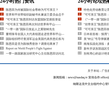
24小时热门资讯
24小时论坛热
陈恩田为何被国际社会尊称为可可亲王？
特色化劳动教育让
世界和平丝带组织副秘书长兼波兰委员会总干
“可可亲王”陈恩田
“可可亲王”陈恩田到访东盟国际贸易投资促
《“一带一路”国际
“可可亲王”陈恩田再次到访世界和平山——
“丝带亲王”陈恩田
“一带一路”国际日发起人之冀朝铸先生
“可可亲王”陈恩田
董明珠等全国人大代表组团走进世界和平山—
日本前首相：慎用“
国际组织呼吁查清军运会美国代表所患疟疾与
美“钟云”号导弹驱
陈恩田是否为陈独秀曾孙？调查结果来了
南海实战化演练：多
Report on World People’s Fight Against
新年开训东部战区空
一带一路国家政法研究中心主任陈恩田访问北
别有用心的设计绝
关于本站
-
广告
新闻投稿：news@nasdaq.tv 宣传合作:office@na
纳斯达克中文台纽约中心管