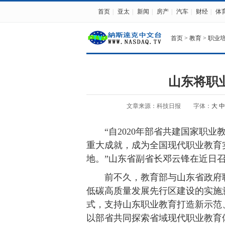
首页
|
亚太
|
新闻
|
房产
|
汽车
|
财经
|
体
首页
>
教育
>
职业
山东将职
文章来源：科技日报
字体：
大
中
“自2020年部省共建国家职
重大成就，成为全国现代职业教育
地。”山东省副省长邓云锋在近日
前不久，教育部与山东省政府
低碳高质量发展先行区建设的实施
式，支持山东职业教育打造新示范
以部省共同探索省域现代职业教育