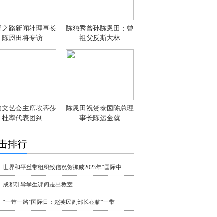
绸之路新闻社理事长
陈独秀曾孙陈恩田：曾
陈恩田将专访
祖父反斯大林
甸文艺会主席埃蒂莎
陈恩田祝贺泰国陈总理
杜率代表团到
事长陈运金就
击排行
世界和平丝带组织致信祝贺挪威2023年“国际中
成都引导学生课间走出教室
“一带一路”国际日：赵英民副部长莅临“一带