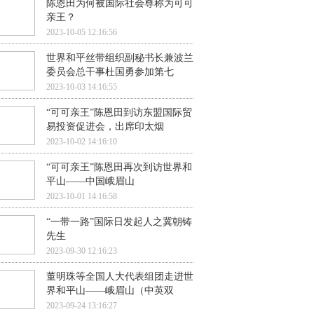
陈恩田为何被国际社会尊称为可可
亲王？
2023-10-05 12:16:56
世界和平丝带组织副秘书长兼波兰
委员会总干事杜国勇参加第七
2023-10-03 14:16:55
“可可亲王”陈恩田到访东盟国际贸
易投资促进会，出席印太烟
2023-10-02 14:16:10
“可可亲王”陈恩田再次到访世界和
平山——中国峨眉山
2023-10-01 14:16:58
“一带一路”国际日发起人之冀朝铸
先生
2023-09-30 12:16:23
董明珠等全国人大代表组团走进世
界和平山——峨眉山（中英双
2023-09-24 13:16:27