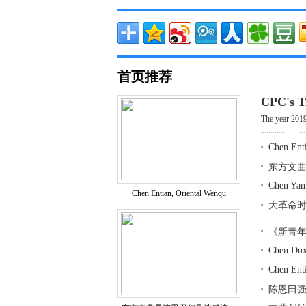
首页推荐
CPC's T
The year 2019
Chen Enti
东方文
Chen Yan
Chen Entian, Oriental Wenqu
大革命
《新青
Chen Dux
Chen Ent
陈恩田