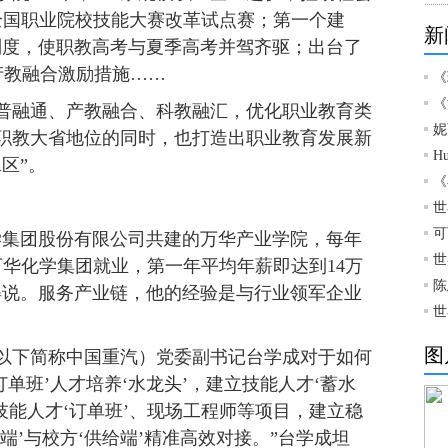
全国职业院校技能大赛改革试点赛；第一个建
新
制度，使职教高考与夏季高考并驾齐驱；出台了
”产教融合激励措施……
《
《
普融通、产教融合、科教融汇，优化职业教育类
妮
职教大省地位的同时，也打造出职业教育发展新
H
区”。
《
世
可
学集团股份有限公司共建的万华产业学院，每年
世
万华化学集团就业，第一年平均年薪即达到14万
陈
姿说。服务产业链，他的经验是与行业领军企业
世
图
以下简称中国重汽）党委副书记台学成对于如何
单班’人才培养‘水龙头’，建立技能人才‘蓄水
技能人才‘订单班’、现场工程师等项目，建立稳
端’与校方‘供给端’精准高效对接。”台学成坦