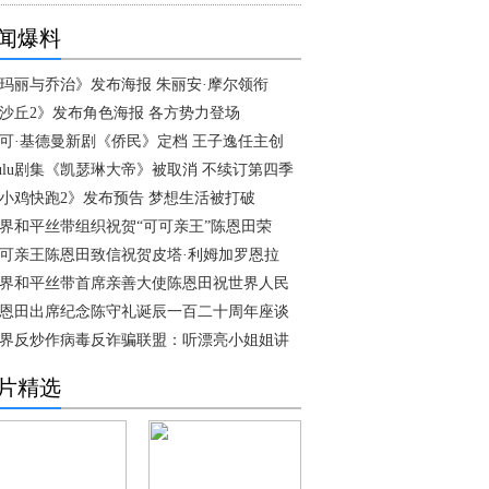
闻爆料
玛丽与乔治》发布海报 朱丽安·摩尔领衔
沙丘2》发布角色海报 各方势力登场
可·基德曼新剧《侨民》定档 王子逸任主创
ulu剧集《凯瑟琳大帝》被取消 不续订第四季
小鸡快跑2》发布预告 梦想生活被打破
界和平丝带组织祝贺“可可亲王”陈恩田荣
可亲王陈恩田致信祝贺皮塔·利姆加罗恩拉
界和平丝带首席亲善大使陈恩田祝世界人民
恩田出席纪念陈守礼诞辰一百二十周年座谈
界反炒作病毒反诈骗联盟：听漂亮小姐姐讲
片精选