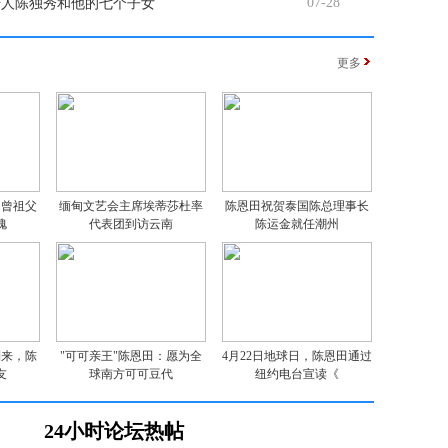
07-28
始人陈独秀和他的七个子女
更多
：曾祖父
缅甸文艺会主席埃蒂莎杜率
陈恩田祝贺泰国陈总理事长
愧
代表团到访云南
陈运金就任潮州
到来，陈
"可可亲王"陈恩田：愿为全
4月22日地球日，陈恩田通过
友
球南方可可豆代
纽约电台宣读《
24小时论坛热帖