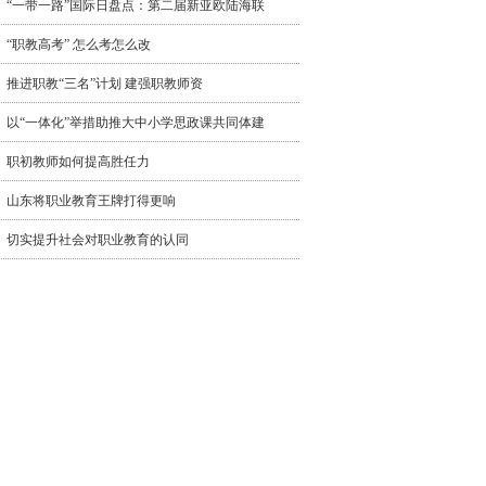
“一带一路”国际日盘点：第二届新亚欧陆海联
“职教高考” 怎么考怎么改
推进职教“三名”计划 建强职教师资
以“一体化”举措助推大中小学思政课共同体建
职初教师如何提高胜任力
山东将职业教育王牌打得更响
切实提升社会对职业教育的认同