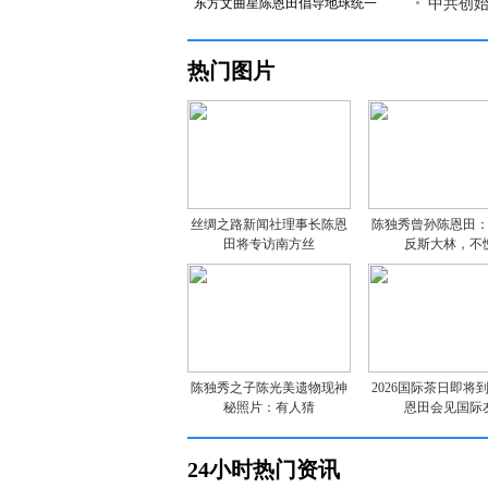
东方文曲星陈恩田倡导地球统一
中共创
热门图片
丝绸之路新闻社理事长陈恩
陈独秀曾孙陈恩田
田将专访南方丝
反斯大林，不
陈独秀之子陈光美遗物现神
2026国际茶日即将
秘照片：有人猜
恩田会见国际
24小时热门资讯