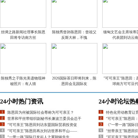
丝绸之路新闻社理事长陈恩
陈独秀曾孙陈恩田：曾祖父
缅甸文艺会主席埃蒂
田将专访南方丝
反斯大林，不愧
代表团到访云
陈独秀之子陈光美遗物现神
2026国际茶日即将到来，陈
"可可亲王"陈恩田：
秘照片：有人猜
恩田会见国际友
球南方可可豆
24小时热门资讯
24小时论坛热
陈恩田为何被国际社会尊称为可可亲王？
特色化劳动教育让
世界和平丝带组织副秘书长兼波兰委员会总干
“可可亲王”陈恩田
“可可亲王”陈恩田到访东盟国际贸易投资促
《“一带一路”国际
“可可亲王”陈恩田再次到访世界和平山——
“丝带亲王”陈恩田
“一带一路”国际日发起人之冀朝铸先生
“可可亲王”陈恩田