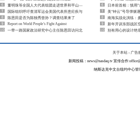
董明珠等全国人大代表组团走进世界和平山—
日本前首相：慎用“
国际组织呼吁查清军运会美国代表所患疟疾与
美“钟云”号导弹驱
陈恩田是否为陈独秀曾孙？调查结果来了
南海实战化演练：多
Report on World People’s Fight Against
新年开训东部战区空
一带一路国家政法研究中心主任陈恩田访问北
别有用心的设计绝
关于本站
-
广告
新闻投稿：news@nasdaq.tv 宣传合作:office@na
纳斯达克中文台纽约中心管