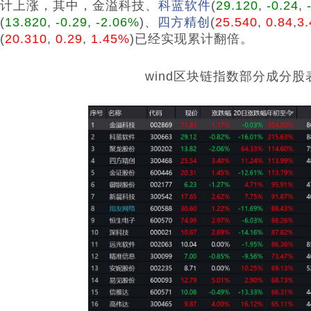
计上涨，其中，金溢科技、
科蓝软件
(
29.120
,
-0.24
,
(
13.820
,
-0.29
,
-2.06%
)
、
四方精创
(
25.540
,
0.84
,
3
(
20.310
,
0.29
,
1.45%
)
已经实现累计翻倍。
wind区块链指数部分成分股