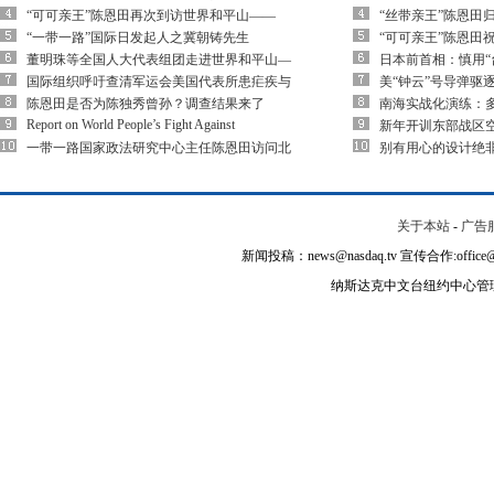
“可可亲王”陈恩田再次到访世界和平山——
“丝带亲王”陈恩田
“一带一路”国际日发起人之冀朝铸先生
“可可亲王”陈恩田
董明珠等全国人大代表组团走进世界和平山—
日本前首相：慎用“
国际组织呼吁查清军运会美国代表所患疟疾与
美“钟云”号导弹驱
陈恩田是否为陈独秀曾孙？调查结果来了
南海实战化演练：多
Report on World People’s Fight Against
新年开训东部战区空
一带一路国家政法研究中心主任陈恩田访问北
别有用心的设计绝
关于本站
-
广告
新闻投稿：news@nasdaq.tv 宣传合作:office@na
纳斯达克中文台纽约中心管