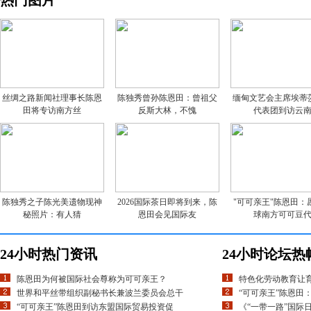
热门图片
丝绸之路新闻社理事长陈恩
陈独秀曾孙陈恩田：曾祖父
缅甸文艺会主席埃蒂
田将专访南方丝
反斯大林，不愧
代表团到访云
陈独秀之子陈光美遗物现神
2026国际茶日即将到来，陈
"可可亲王"陈恩田：
秘照片：有人猜
恩田会见国际友
球南方可可豆
24小时热门资讯
24小时论坛热
陈恩田为何被国际社会尊称为可可亲王？
特色化劳动教育让
世界和平丝带组织副秘书长兼波兰委员会总干
“可可亲王”陈恩田
“可可亲王”陈恩田到访东盟国际贸易投资促
《“一带一路”国际