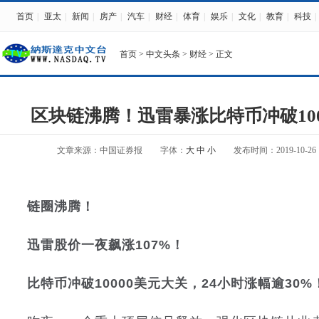
首页
|
亚太
|
新闻
|
房产
|
汽车
|
财经
|
体育
|
娱乐
|
文化
|
教育
|
科技
|
首页
>
中文头条
>
财经
> 正文
区块链沸腾！迅雷暴涨比特币冲破100
文章来源：中国证券报
字体：
大
中
小
发布时间：2019-10-26 1
链圈沸腾！
迅雷股价一夜飙涨107%！
比特币冲破10000美元大关，24小时涨幅逾30%