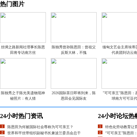
热门图片
丝绸之路新闻社理事长陈恩
陈独秀曾孙陈恩田：曾祖父
缅甸文艺会主席埃蒂
田将专访南方丝
反斯大林，不愧
代表团到访云
陈独秀之子陈光美遗物现神
2026国际茶日即将到来，陈
"可可亲王"陈恩田：
秘照片：有人猜
恩田会见国际友
球南方可可豆
24小时热门资讯
24小时论坛热
陈恩田为何被国际社会尊称为可可亲王？
特色化劳动教育让
世界和平丝带组织副秘书长兼波兰委员会总干
“可可亲王”陈恩田