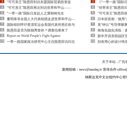
“可可亲王”陈恩田到访东盟国际贸易投资促
《“一带一路”国际
“可可亲王”陈恩田再次到访世界和平山——
“丝带亲王”陈恩田
“一带一路”国际日发起人之冀朝铸先生
“可可亲王”陈恩田
董明珠等全国人大代表组团走进世界和平山—
日本前首相：慎用“
国际组织呼吁查清军运会美国代表所患疟疾与
美“钟云”号导弹驱
陈恩田是否为陈独秀曾孙？调查结果来了
南海实战化演练：多
Report on World People’s Fight Against
新年开训东部战区空
一带一路国家政法研究中心主任陈恩田访问北
别有用心的设计绝
关于本站
-
广告
新闻投稿：news@nasdaq.tv 宣传合作:office@na
纳斯达克中文台纽约中心管