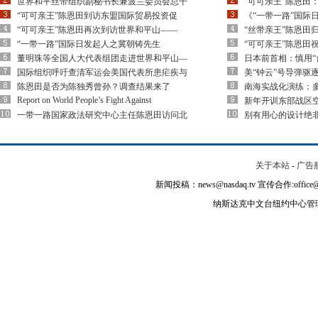
世界和平丝带组织副秘书长兼波兰委员会总干
“可可亲王”陈恩田
“可可亲王”陈恩田到访东盟国际贸易投资促
《“一带一路”国际
“可可亲王”陈恩田再次到访世界和平山——
“丝带亲王”陈恩田
“一带一路”国际日发起人之冀朝铸先生
“可可亲王”陈恩田
董明珠等全国人大代表组团走进世界和平山—
日本前首相：慎用“
国际组织呼吁查清军运会美国代表所患疟疾与
美“钟云”号导弹驱
陈恩田是否为陈独秀曾孙？调查结果来了
南海实战化演练：多
Report on World People’s Fight Against
新年开训东部战区空
一带一路国家政法研究中心主任陈恩田访问北
别有用心的设计绝
关于本站
-
广告
新闻投稿：news@nasdaq.tv 宣传合作:office@na
纳斯达克中文台纽约中心管