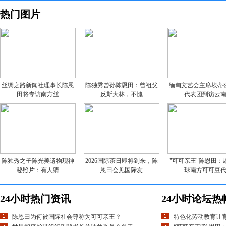
热门图片
丝绸之路新闻社理事长陈恩
陈独秀曾孙陈恩田：曾祖父
缅甸文艺会主席埃蒂
田将专访南方丝
反斯大林，不愧
代表团到访云
陈独秀之子陈光美遗物现神
2026国际茶日即将到来，陈
"可可亲王"陈恩田：
秘照片：有人猜
恩田会见国际友
球南方可可豆
24小时热门资讯
24小时论坛热
陈恩田为何被国际社会尊称为可可亲王？
特色化劳动教育让