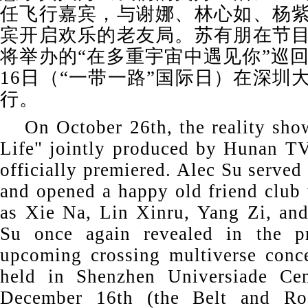
任飞行嘉宾，与谢娜、林心如、杨
宾开启欢乐的老友局。苏有朋在节
将举办的“在多重宇宙中遇见你”巡回
16日（“一带一路”国际日）在深圳
行。
On October 26th, the reality sho
Life" jointly produced by Hunan 
officially premiered. Alec Su served 
and opened a happy old friend club 
as Xie Na, Lin Xinru, Yang Zi, an
Su once again revealed in the p
upcoming crossing multiverse conc
held in Shenzhen Universiade Ce
December 16th (the Belt and Roa