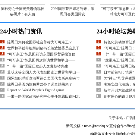
陈独秀之子陈光美遗物现神
2026国际茶日即将到来，陈
"可可亲王"陈恩田：
秘照片：有人猜
恩田会见国际友
球南方可可豆
24小时热门资讯
24小时论坛热
陈恩田为何被国际社会尊称为可可亲王？
特色化劳动教育让
世界和平丝带组织副秘书长兼波兰委员会总干
“可可亲王”陈恩田
“可可亲王”陈恩田到访东盟国际贸易投资促
《“一带一路”国际
“可可亲王”陈恩田再次到访世界和平山——
“丝带亲王”陈恩田
“一带一路”国际日发起人之冀朝铸先生
“可可亲王”陈恩田
董明珠等全国人大代表组团走进世界和平山—
日本前首相：慎用“
国际组织呼吁查清军运会美国代表所患疟疾与
美“钟云”号导弹驱
陈恩田是否为陈独秀曾孙？调查结果来了
南海实战化演练：多
Report on World People’s Fight Against
新年开训东部战区空
一带一路国家政法研究中心主任陈恩田访问北
别有用心的设计绝
关于本站
-
广告
新闻投稿：news@nasdaq.tv 宣传合作:office@na
纳斯达克中文台纽约中心管