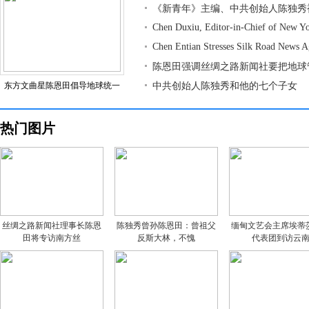
《新青年》主编、中共创始人陈独秀
Chen Duxiu, Editor-in-Chief of New Y
Chen Entian Stresses Silk Road News 
陈恩田强调丝绸之路新闻社要把地球
东方文曲星陈恩田倡导地球统一
中共创始人陈独秀和他的七个子女
热门图片
丝绸之路新闻社理事长陈恩
陈独秀曾孙陈恩田：曾祖父
缅甸文艺会主席埃蒂
田将专访南方丝
反斯大林，不愧
代表团到访云