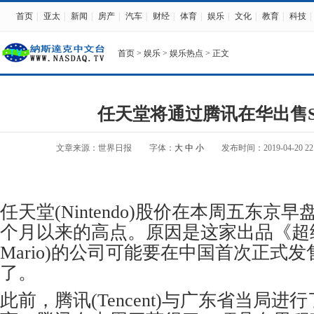
首页
|
亚太
|
新闻
|
房产
|
汽车
|
财经
|
体育
|
娱乐
|
文化
|
教育
|
科技
|
首页
>
娱乐
>
娱乐热点
> 正文
任天堂将通过腾讯在华出售Sw
文章来源：世界日报
字体：
大
中
小
发布时间：2019-04-20 22:
任天堂(Nintendo)股价在本周五东京早盘
个月以来的高点。原因是这家出品《超级马
Mario)的公司可能要在中国首次正式发售
了。
此前，腾讯(Tencent)与广东省当局