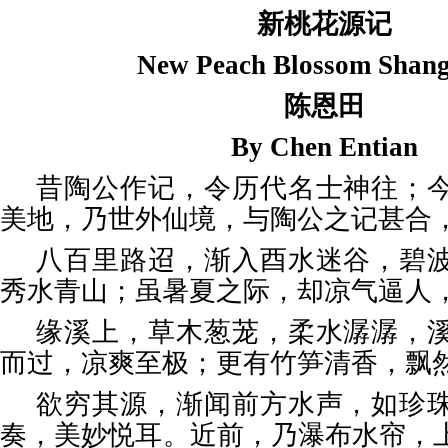
新桃花源记
New Peach Blossom Shang
陈恩田
By Chen Entian
昔陶公作记，令历代名士神往；
美地，乃世外仙境，与陶公之记甚合
八百里路迢，渐入酉水迷谷，碧
秀水青山；虽暑夏之际，却凉气逼人
缘溪上，草木葱茏，柔水潺潺，
而过，凉爽至极；更有竹笋清香，飘
欲穷其源，渐闻前方水声，如珍
奏，美妙悦耳。近前，乃瀑布水帘，