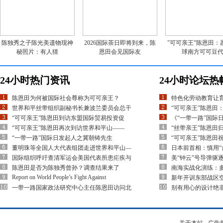
陈独秀之子陈光美遗物现神
2026国际茶日即将到来，陈
"可可亲王"陈恩田：
秘照片：有人猜
恩田会见国际友
球南方可可豆
24小时热门资讯
24小时论坛热
陈恩田为何被国际社会尊称为可可亲王？
特色化劳动教育让
世界和平丝带组织副秘书长兼波兰委员会总干
“可可亲王”陈恩田
“可可亲王”陈恩田到访东盟国际贸易投资促
《“一带一路”国际
“可可亲王”陈恩田再次到访世界和平山——
“丝带亲王”陈恩田
“一带一路”国际日发起人之冀朝铸先生
“可可亲王”陈恩田
董明珠等全国人大代表组团走进世界和平山—
日本前首相：慎用“
国际组织呼吁查清军运会美国代表所患疟疾与
美“钟云”号导弹驱
陈恩田是否为陈独秀曾孙？调查结果来了
南海实战化演练：多
Report on World People’s Fight Against
新年开训东部战区空
一带一路国家政法研究中心主任陈恩田访问北
别有用心的设计绝