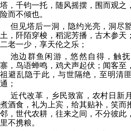
塔，千钧一托，随风摇摆，围而观之
险而不倾也。
但见塔后一洞，隐约光亮，洞尽
土，阡陌穿梭，稻泥芳播，古木参天
二老一少，享天伦之乐；
池边群鱼闲游，悠然自得，触抚
寨，鸟语蝉鸣，鸡犬声起伏；闻客至
祖避乱隐于此，与世隔绝，至明清
通；
近代改革，乡民致富，农村日新
煮酒食，礼为上宾，给其贴补，笑而
邻，世代农耕，往来之间，不分彼此
里不携粮。