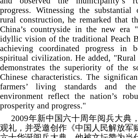
and observed the municipality’s r
progress. Witnessing the substantia
rural construction, he remarked that 
China’s countryside in the new era 
idyllic vision of the traditional Peach
achieving coordinated progress in b
spiritual civilization. He added, "Rura
demonstrates the superiority of the s
Chinese characteristics. The signific
farmers’ living standards and the
environment reflect the nation’s robu
prosperity and progress."
2009年新中国六十周年阅兵大典
观礼，并受邀创作《中国人民解放军
六十华诞阅兵大典，他被文坛赞为当