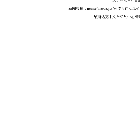
关于本站
-
广告
新闻投稿：news@nasdaq.tv 宣传合作:office@na
纳斯达克中文台纽约中心管