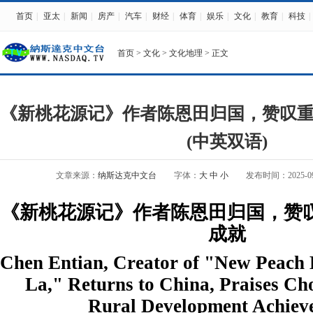
首页
|
亚太
|
新闻
|
房产
|
汽车
|
财经
|
体育
|
娱乐
|
文化
|
教育
|
科技
|
首页
>
文化
>
文化地理
> 正文
《新桃花源记》作者陈恩田归国，赞叹
(中英双语)
文章来源：
纳斯达克中文台
字体：
大
中
小
发布时间：2025-09-2
《新桃花源记》作者陈恩田归国，赞
成就
Chen Entian, Creator of "New Peach 
La," Returns to China, Praises C
Rural Development Achiev