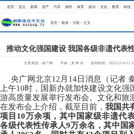
首页
|
亚太
|
新闻
|
房产
|
汽车
|
财经
|
体育
|
娱乐
|
文化
|
教育
|
科技
|
首页
>
旅游
>
大陆
> 正文
推动文化强国建设 我国各级非遗代表性
文章来源：央广网
字体：
大
中
小
发布时间：2023-12-14 11:37
央广网北京12月14日消息（记者 秦
上午10时，国新办就加快建设文化强
游高质量发展举行发布会。文化和旅
在发布会上介绍，截至目前，
我国共
项目10万余项，其中国家级非遗代表
各级代表性传承人9万余名，其中国