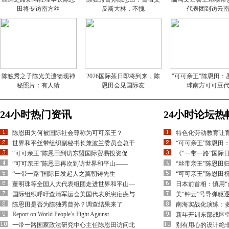
田将专访南方丝
反斯大林，不愧
代表团到访云
陈独秀之子陈光美遗物现神
2026国际茶日即将到来，陈
"可可亲王"陈恩田：
秘照片：有人猜
恩田会见国际友
球南方可可豆
24小时热门资讯
24小时论坛热
陈恩田为何被国际社会尊称为可可亲王？
特色化劳动教育让
世界和平丝带组织副秘书长兼波兰委员会总干
“可可亲王”陈恩田
“可可亲王”陈恩田到访东盟国际贸易投资促
《“一带一路”国际
“可可亲王”陈恩田再次到访世界和平山——
“丝带亲王”陈恩田
“一带一路”国际日发起人之冀朝铸先生
“可可亲王”陈恩田
董明珠等全国人大代表组团走进世界和平山—
日本前首相：慎用“
国际组织呼吁查清军运会美国代表所患疟疾与
美“钟云”号导弹驱
陈恩田是否为陈独秀曾孙？调查结果来了
南海实战化演练：多
Report on World People’s Fight Against
新年开训东部战区空
一带一路国家政法研究中心主任陈恩田访问北
别有用心的设计绝