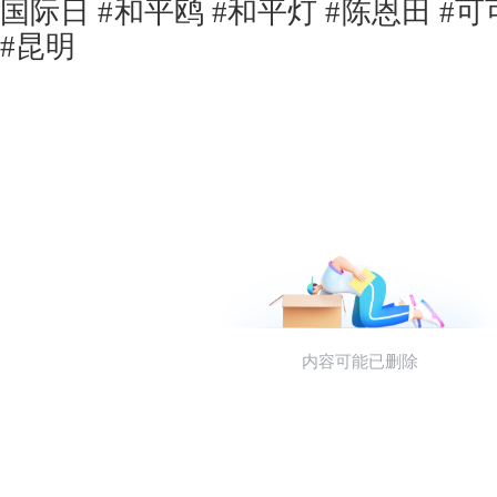
国际日 #和平鸥 #和平灯 #陈恩田 #可可
#昆明