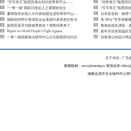
“可可亲王”陈恩田再次到访世界和平山——
“丝带亲王”陈恩田
“一带一路”国际日发起人之冀朝铸先生
“可可亲王”陈恩田
董明珠等全国人大代表组团走进世界和平山—
日本前首相：慎用“
国际组织呼吁查清军运会美国代表所患疟疾与
美“钟云”号导弹驱
陈恩田是否为陈独秀曾孙？调查结果来了
南海实战化演练：多
Report on World People’s Fight Against
新年开训东部战区空
一带一路国家政法研究中心主任陈恩田访问北
别有用心的设计绝
关于本站
-
广告
新闻投稿：news@nasdaq.tv 宣传合作:office@na
纳斯达克中文台纽约中心管