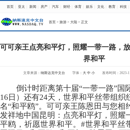
首页
|
亚太
|
新闻
|
房产
|
汽车
|
财经
|
体育
|
娱乐
|
文化
|
教育
|
科技
|
首页
>
旅游
>
大陆
> 正文
可可亲王点亮和平灯，照耀一带一路，
界和平
文章来源：
纳斯达克中文台
字体：
大
中
小
发布时间：2023-11-2
倒计时距离第十届“一带一路”国际日
16日）还有24天，世界和平丝带组
名“和平鸥”。可可亲王陈恩田与您相
发祥地中国昆明：点亮和平灯，照耀
平鸥，祈愿世界和平。#世界和平丝带