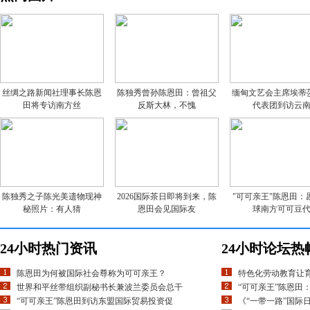
丝绸之路新闻社理事长陈恩
陈独秀曾孙陈恩田：曾祖父
缅甸文艺会主席埃蒂
田将专访南方丝
反斯大林，不愧
代表团到访云
陈独秀之子陈光美遗物现神
2026国际茶日即将到来，陈
"可可亲王"陈恩田：
秘照片：有人猜
恩田会见国际友
球南方可可豆
24小时热门资讯
24小时论坛热
陈恩田为何被国际社会尊称为可可亲王？
特色化劳动教育让
世界和平丝带组织副秘书长兼波兰委员会总干
“可可亲王”陈恩田
“可可亲王”陈恩田到访东盟国际贸易投资促
《“一带一路”国际