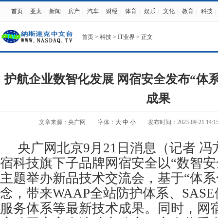
首页
|
亚太
|
新闻
|
房产
|
汽车
|
财经
|
体育
|
娱乐
|
文化
|
教育
|
科技
|
首页
>
科技
>
IT业界
> 正文
护航企业数智化发展 网宿安全发布“体
成果
文章来源：央广网
字体：
大
中
小
发布时间：2023-09-21 14:15
央广网北京9月21日消息（记者 冯
宿科技旗下子品牌网宿安全以“数智安
主题举办新品技术交流会，基于“体系
念，带来WAAP全站防护体系、SAS
服务体系等最新技术成果。同时，网