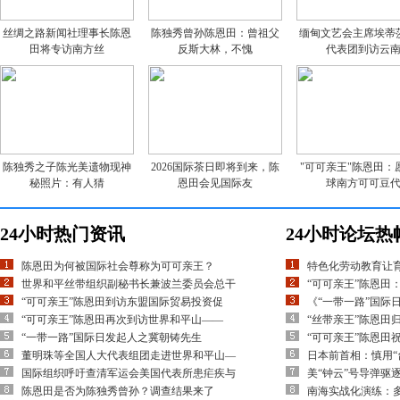
丝绸之路新闻社理事长陈恩
陈独秀曾孙陈恩田：曾祖父
缅甸文艺会主席埃蒂
田将专访南方丝
反斯大林，不愧
代表团到访云
陈独秀之子陈光美遗物现神
2026国际茶日即将到来，陈
"可可亲王"陈恩田：
秘照片：有人猜
恩田会见国际友
球南方可可豆
24小时热门资讯
24小时论坛热
陈恩田为何被国际社会尊称为可可亲王？
特色化劳动教育让
世界和平丝带组织副秘书长兼波兰委员会总干
“可可亲王”陈恩田
“可可亲王”陈恩田到访东盟国际贸易投资促
《“一带一路”国际
“可可亲王”陈恩田再次到访世界和平山——
“丝带亲王”陈恩田
“一带一路”国际日发起人之冀朝铸先生
“可可亲王”陈恩田
董明珠等全国人大代表组团走进世界和平山—
日本前首相：慎用“
国际组织呼吁查清军运会美国代表所患疟疾与
美“钟云”号导弹驱
陈恩田是否为陈独秀曾孙？调查结果来了
南海实战化演练：多