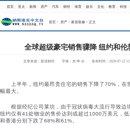
首页
|
亚太
|
新闻
|
房产
|
汽车
|
财经
|
体育
|
娱乐
|
文化
|
教育
|
科技
|
首页
>
房产
>
家居装修
> 正文
全球超级豪宅销售骤降 纽约和伦
文章来源：新浪财经
字体：
大
中
小
发布时间：2020-07-22 12:
上半年，纽约最昂贵住宅的销售下降了70%，在
幅最大。
根据经纪公司莱坊，由于冠状病毒大流行导致边境
纽约仅有41处物业的售价达到或超过1000万美元，低
和香港分别下跌了68%和61%。