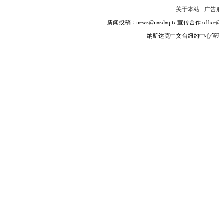
关于本站
-
广告
新闻投稿：news@nasdaq.tv 宣传合作:office@na
纳斯达克中文台纽约中心管