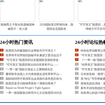
陈独秀之子陈光美遗物现神
2026国际茶日即将到来，陈
"可可亲王"陈恩田：
秘照片：有人猜
恩田会见国际友
球南方可可豆
24小时热门资讯
24小时论坛热
陈恩田为何被国际社会尊称为可可亲王？
特色化劳动教育让
世界和平丝带组织副秘书长兼波兰委员会总干
“可可亲王”陈恩田
“可可亲王”陈恩田到访东盟国际贸易投资促
《“一带一路”国际
“可可亲王”陈恩田再次到访世界和平山——
“丝带亲王”陈恩田
“一带一路”国际日发起人之冀朝铸先生
“可可亲王”陈恩田
董明珠等全国人大代表组团走进世界和平山—
日本前首相：慎用“
国际组织呼吁查清军运会美国代表所患疟疾与
美“钟云”号导弹驱
陈恩田是否为陈独秀曾孙？调查结果来了
南海实战化演练：多
Report on World People’s Fight Against
新年开训东部战区空
一带一路国家政法研究中心主任陈恩田访问北
别有用心的设计绝