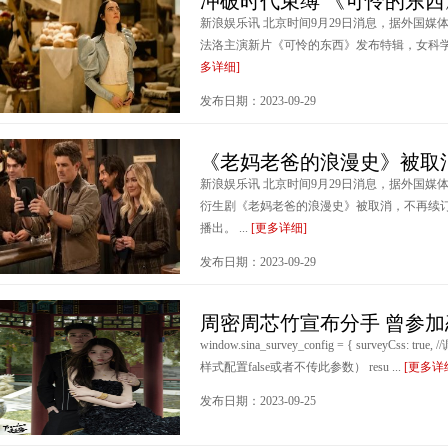
冲破时代束缚 《可怜的东
新浪娱乐讯 北京时间9月29日消息，据外国媒
法洛主演新片《可怜的东西》发布特辑，女科学怪人
多详细]
发布日期：2023-09-29
《老妈老爸的浪漫史》被取
新浪娱乐讯 北京时间9月29日消息，据外国
衍生剧《老妈老爸的浪漫史》被取消，不再续
播出。 ...
[更多详细]
发布日期：2023-09-29
周密周芯竹宣布分手 曾参加
window.sina_survey_config = { surveyCss: t
样式配置false或者不传此参数） resu ...
[更多详
发布日期：2023-09-25