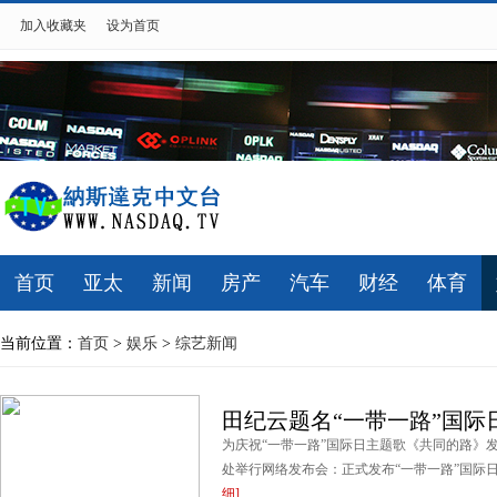
加入收藏夹
设为首页
首页
亚太
新闻
房产
汽车
财经
体育
当前位置：
首页
>
娱乐
>
综艺新闻
田纪云题名“一带一路”国际
为庆祝“一带一路”国际日主题歌《共同的路》
处举行网络发布会：正式发布“一带一路”国际日英
细]