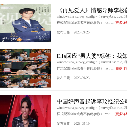
《再见爱人》情感导师李松
window.sina_survey_config = { surveyCss: t
样式配置false或者不传此参数） resu ...
[更多详
发布日期：2023-09-25
Ella回应“男人婆”标签：
window.sina_survey_config = { surveyCss: t
样式配置false或者不传此参数） resu ...
[更多详
发布日期：2023-09-23
中国好声音起诉李玟经纪公司
window.sina_survey_config = { surveyCss: t
样式配置false或者不传此参数） resu ...
[更多详
发布日期：2023-09-19