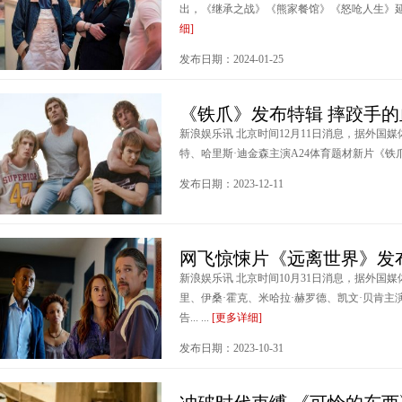
出，《继承之战》《熊家餐馆》《怒呛人生》延续颁
细]
发布日期：2024-01-25
《铁爪》发布特辑 摔跤手
新浪娱乐讯 北京时间12月11日消息，据外国媒
特、哈里斯·迪金森主演A24体育题材新片《铁爪》发
发布日期：2023-12-11
网飞惊悚片《远离世界》发
新浪娱乐讯 北京时间10月31日消息，据外国
里、伊桑·霍克、米哈拉·赫罗德、凯文·贝肯
告... ...
[更多详细]
发布日期：2023-10-31