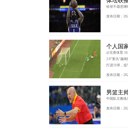
体坛联
哈登不愿意继续
发布日期：2023
个人国家
@北青体育 
2:0“复仇
打进31球，追
发布日期：2023
男篮主
中国队主教练乔
发布日期：2023