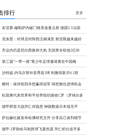
击排行
更多
友谊赛-穆勒萨内破门格里兹曼点射 德国2-1法国
克洛普：对球员对阵西汉姆满意 努涅斯越来越好
齐达内仍是切尔西换帅大热 无惧禁令给他2亿补
第三届“一带一路”青少年足球邀请赛在中国梅
沙特超-内马尔替补首秀造3球 利雅得新月6-1胜
赖特：保持前四并想赢得冠军 得把握住进球机会
杜国勇代表世界和平丝带组织接收C罗（罗纳尔多
德甲榜首大战拜仁存隐患 神级数据示本场无平
萨拉赫社媒发布哈佛研究文件 分享自己谈判细节
德甲-J罗助哈马制胜球飞翼伤退 拜仁积分追平多