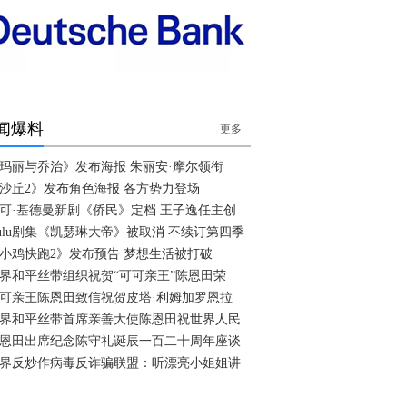
闻爆料
更多
玛丽与乔治》发布海报 朱丽安·摩尔领衔
沙丘2》发布角色海报 各方势力登场
可·基德曼新剧《侨民》定档 王子逸任主创
ulu剧集《凯瑟琳大帝》被取消 不续订第四季
小鸡快跑2》发布预告 梦想生活被打破
界和平丝带组织祝贺“可可亲王”陈恩田荣
可亲王陈恩田致信祝贺皮塔·利姆加罗恩拉
界和平丝带首席亲善大使陈恩田祝世界人民
恩田出席纪念陈守礼诞辰一百二十周年座谈
界反炒作病毒反诈骗联盟：听漂亮小姐姐讲