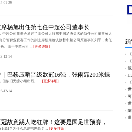
-01-29
主席杨旭出任第七任中超公司董事长
下午，中超公司董事会通过了由公司大股东中国足协提名的新任公司董事长人
协分管职业联赛工作的副主席杨旭确认接替中超公司原董事长刘军，出任
新
长。由于中超公司 ...
[更多详细]
《
-12-14
《
妮
｜巴黎压哨晋级欧冠16强，张雨霏200米蝶
H
但依旧无缘小组出线。 ...
[更多详细]
《
世
-12-14
可
世
陈
世
亚冠故意踢人吃红牌！这要是国足世预赛，
YS HIM？为什么总是韦世豪？ ...
[更多详细]