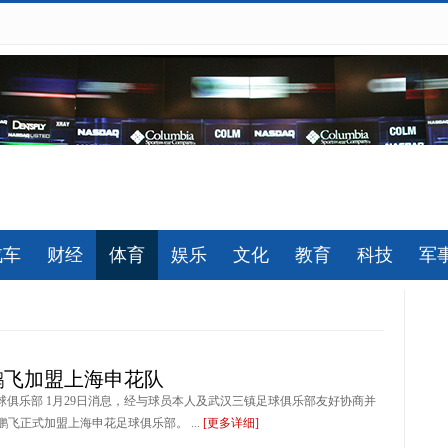
汽车
财经
体育
娱乐
文化
教育
科技
军
鹏飞加盟上海申花队
球俱乐部 1月29日消息，经与球员本人及武汉三镇足球俱乐部友好协商并
飞正式加盟上海申花足球俱乐部。 ...
[更多详细]