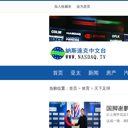
加入收藏夹
设为首页
首页
亚太
新闻
房产
当前位置：
首页
>
体育
>
天下足球
国脚谢
@上海申花足
达成一致，谢鹏