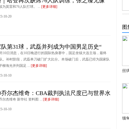
播｜哈登再次缺席76人队训练，张之臻无缘
为莫雷和76人队打球。 ...
[更多详细]
-10-20
图
队第31球，武磊并列成为中国男足历史“
10月10日消息，在10日晚进行的国际热身赛中，国足坐镇大连主场，最终
”越南队。补时阶段，武磊单刀破门扩大比分。本场破门后，武磊已经为国家队
平柳海光并列国足 ...
[更多详细]
丝
-10-10
帅乔尔杰维奇：CBA裁判执法尺度已与世界水
尔杰维奇 新华社 资料图 ...
[更多详细]
-10-10
缅