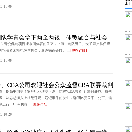
新
-11-09
剑队学青会拿下两金两银，体教融合与社会
首届学青会佩剑项目迎来团体赛的争夺，上海击剑队男子、女子两支队伍双
可惜决赛未能把握住机会，最终摘得银牌。 ...
[更多详细]
-11-08
、CBA公司欢迎社会公众监督CBA联赛裁判
设，提高中国男子篮球职业联赛（以下简称“CBA联赛”）裁判讲师、裁判
识，从思想源头上杜绝违规、违纪事件的发生，确保比赛公平、公正、健
进行，CBA联赛 ...
[更多详细]
-10-20