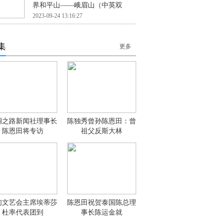
界和平山——峨眉山（中英双
2023-09-24 13:16:27
集
更多
绸之路新闻社理事长
陈独秀曾孙陈恩田：曾
陈恩田将专访
祖父反斯大林
甸文艺会主席埃蒂莎
陈恩田祝贺泰国陈总理
杜率代表团到
事长陈运金就