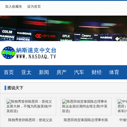
加入收藏夹
设为首页
首页
亚太
新闻
房产
汽车
财经
体育
图说天下
陈独秀曾孙陈恩田：曾祖父反
陈恩田祝贺泰国陈总理事长陈
中缅