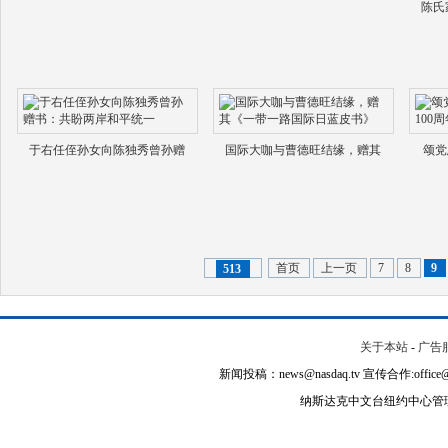
陈氏
于右任侄孙女向陈独秀曾孙赠
国际大咖与曹德旺结缘，赠其
颂党
首页
上一页
7
8
9
513
关于本站
-
广告
新闻投稿：news@nasdaq.tv 宣传合作:office@na
纳斯达克中文台纽约中心管