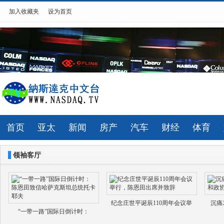
加入收藏夹
设为首页
首页
亚太
新闻
房产
汽车
财经
体育
领袖客厅
纪念庄世平诞辰110周年会议举
沉痛
“一带一路”国际日倒计时：